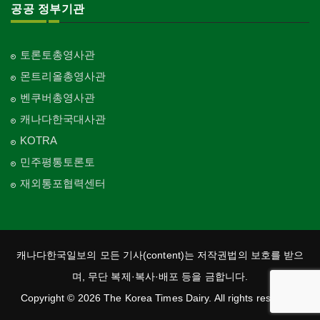
공공 정부기관
토론토총영사관
몬트리올총영사관
벤쿠버총영사관
캐나다한국대사관
KOTRA
민주평통토론토
재외통포협력센터
캐나다한국일보의 모든 기사(content)는 저작권법의 보호를 받으
며, 무단 복제·복사·배포 등을 금합니다.
Copyright © 2026 The Korea Times Dairy. All rights reserved.