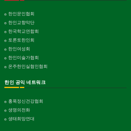
한인문인협회
한인교향악단
한국학교연합회
토론토한인회
한인여성회
한인미술가협회
온주한인실협인협회
한인 공익 네트워크
홍푹정신건강협회
생명의전화
생태희망연대