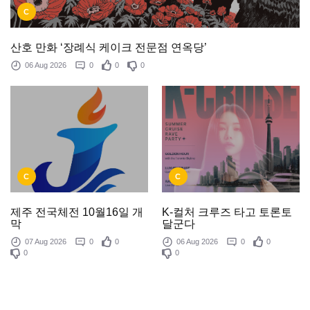
C
산호 만화 ‘장례식 케이크 전문점 연옥당’
06 Aug 2026
0
0
0
C
C
제주 전국체전 10월16일 개
K-컬처 크루즈 타고 토론토
막
달군다
07 Aug 2026
0
0
06 Aug 2026
0
0
0
0