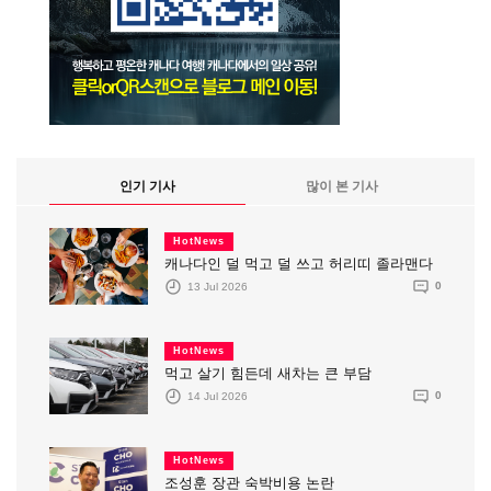
인기 기사
많이 본 기사
HotNews
캐나다인 덜 먹고 덜 쓰고 허리띠 졸라맨다
13 Jul 2026
0
HotNews
먹고 살기 힘든데 새차는 큰 부담
14 Jul 2026
0
HotNews
조성훈 장관 숙박비용 논란