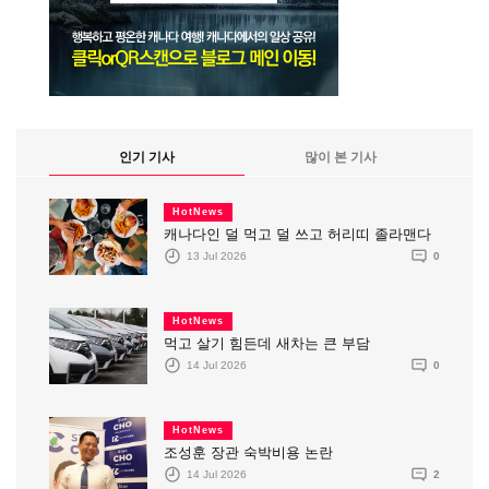
인기 기사
많이 본 기사
HotNews
캐나다인 덜 먹고 덜 쓰고 허리띠 졸라맨다
13 Jul 2026
0
HotNews
먹고 살기 힘든데 새차는 큰 부담
14 Jul 2026
0
HotNews
조성훈 장관 숙박비용 논란
14 Jul 2026
2