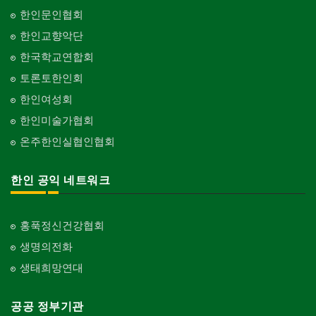
한인문인협회
한인교향악단
한국학교연합회
토론토한인회
한인여성회
한인미술가협회
온주한인실협인협회
한인 공익 네트워크
홍푹정신건강협회
생명의전화
생태희망연대
공공 정부기관