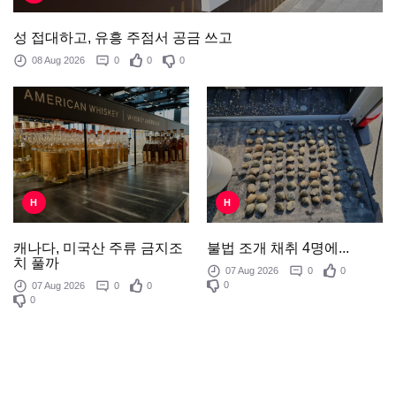
성 접대하고, 유흥 주점서 공금 쓰고
08 Aug 2026
0
0
0
H
H
불법 조개 채취 4명에...
캐나다, 미국산 주류 금지조
치 풀까
07 Aug 2026
0
0
0
07 Aug 2026
0
0
0