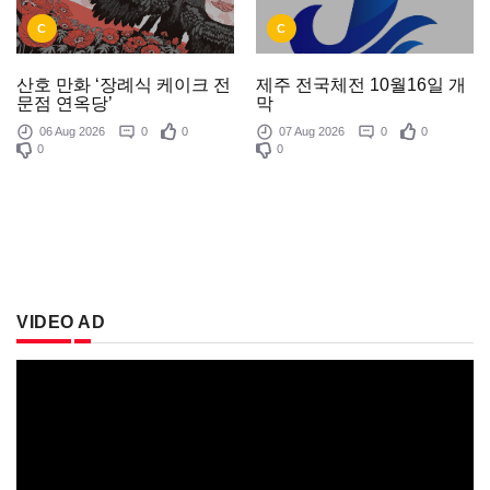
C
C
제주 전국체전 10월16일 개
산호 만화 ‘장례식 케이크 전
막
문점 연옥당’
07 Aug 2026
0
0
06 Aug 2026
0
0
0
0
VIDEO AD