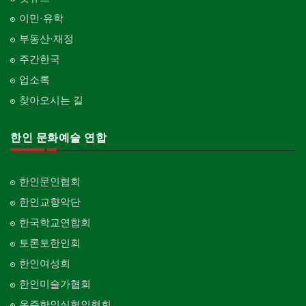
이민·유학
부동산·재정
주간한국
업소록
찾아오시는 길
한인 문화예술 연합
한인문인협회
한인교향악단
한국학교연합회
토론토한인회
한인여성회
한인미술가협회
온주한인실협인협회