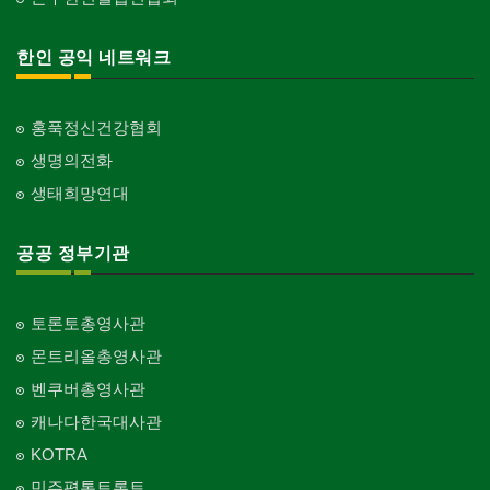
한인 공익 네트워크
홍푹정신건강협회
생명의전화
생태희망연대
공공 정부기관
토론토총영사관
몬트리올총영사관
벤쿠버총영사관
캐나다한국대사관
KOTRA
민주평통토론토