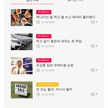
인기 기사
많이 본 기사
HotNews
캐나다인 덜 먹고 덜 쓰고 허리띠 졸라맨다
13 Jul 2026
0
HotNews
먹고 살기 힘든데 새차는 큰 부담
14 Jul 2026
0
HotNews
조성훈 장관 숙박비용 논란
14 Jul 2026
2
CultureSports
안 쓰는 물건, 어디서 팔까
13 Jul 2026
2