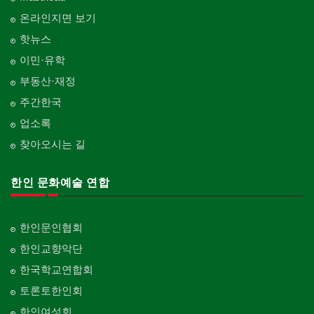
온라인지면 보기
핫뉴스
이민·유학
부동산·재정
주간한국
업소록
찾아오시는 길
한인 문화예술 연합
한인문인협회
한인교향악단
한국학교연합회
토론토한인회
한인여성회