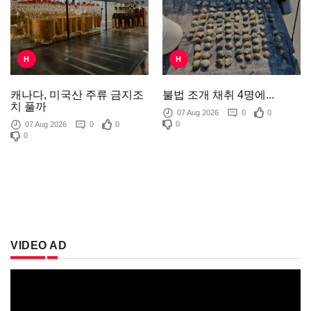
H
H
불법 조개 채취 4명에...
캐나다, 미국산 주류 금지조
치 풀까
07 Aug 2026
0
0
0
07 Aug 2026
0
0
0
VIDEO AD