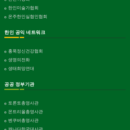
한인미술가협회
온주한인실협인협회
한인 공익 네트워크
홍푹정신건강협회
생명의전화
생태희망연대
공공 정부기관
토론토총영사관
몬트리올총영사관
벤쿠버총영사관
캐나다한국대사관