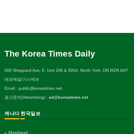
The Korea Times Daily
500 Sheppard Ave. E. Unit 206 & 305A, North York, ON M2N 6H7
대표메일/기사제보
Email : public@koreatimes.net
광고문의(Advertising) :
ad@koreatimes.net
캐나다 한국일보
Masthead