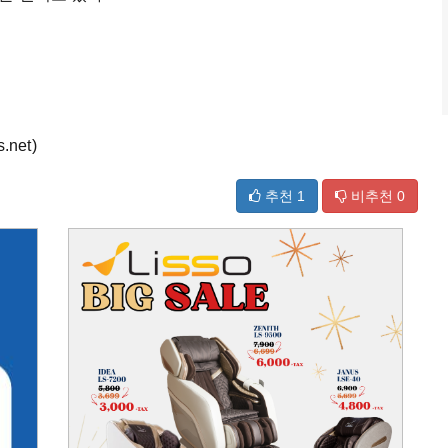
net)
추천
1
비추천
0