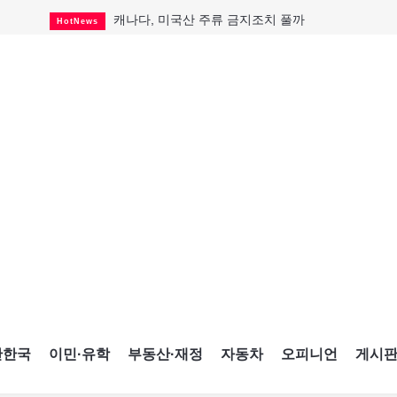
캐나다, 미국산 주류 금지조치 풀까
HotNews
"과도한 재산세 인상 억제"
HotNews
답 안 보이는 이란 전쟁
International
국세청 등 해킹 피해자 보상 청구 시작
HotNews
"美 정보기관, 독일 공항 폭발드론 러시아 소유 
International
성 접대하고, 유흥 주점서 공금 쓰고
HotNews
폭염에 다뉴브강 수위 낮아지자
International
구글과 메타가 발길 돌린 이유
Opinion
CNE에 한국의 맛과 멋 스며든다
HotNews
간한국
이민·유학
부동산·재정
자동차
오피니언
게시