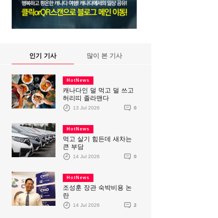
인기 기사
많이 본 기사
HotNews
캐나다인 덜 먹고 덜 쓰고
허리띠 졸라맨다
13 Jul 2026
0
HotNews
먹고 살기 힘든데 새차는
큰 부담
14 Jul 2026
0
HotNews
조성훈 장관 숙박비용 논
란
14 Jul 2026
2