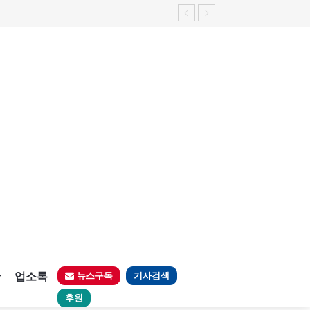
가능성 제기"
판
업소록
뉴스구독
기사검색
후원