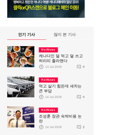
인기 기사
많이 본 기사
HotNews
캐나다인 덜 먹고 덜 쓰고
허리띠 졸라맨다
13 Jul 2026
0
HotNews
먹고 살기 힘든데 새차는
큰 부담
14 Jul 2026
0
HotNews
조성훈 장관 숙박비용 논
란
14 Jul 2026
2