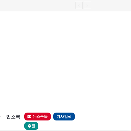
가능성 제기"
판
업소록
뉴스구독
기사검색
후원