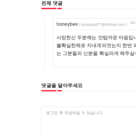
전체 댓글
Jul
honeybee
( luckyplant**@hotmail.com )
사망한신 두분께는 안탑까운 마음입니
불확실한채로 지내게되엇는지 한번 
는 그분들의 신분을 확싷라게 해주실
댓글을 달아주세요
로그인 후 작성하실 수 있습니다