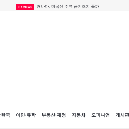
캐나다, 미국산 주류 금지조치 풀까
HotNews
"과도한 재산세 인상 억제"
HotNews
답 안 보이는 이란 전쟁
International
국세청 등 해킹 피해자 보상 청구 시작
HotNews
"美 정보기관, 독일 공항 폭발드론 러시아 소유 
International
성 접대하고, 유흥 주점서 공금 쓰고
HotNews
폭염에 다뉴브강 수위 낮아지자
International
구글과 메타가 발길 돌린 이유
Opinion
CNE에 한국의 맛과 멋 스며든다
HotNews
간한국
이민·유학
부동산·재정
자동차
오피니언
게시