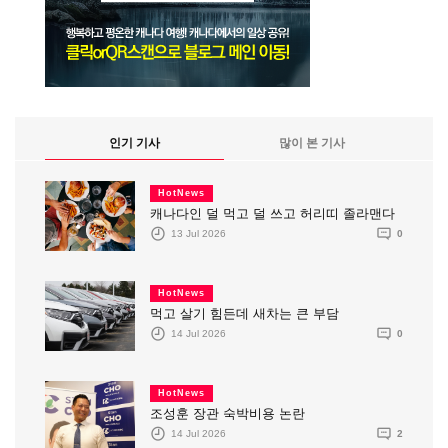
인기 기사
많이 본 기사
HotNews
캐나다인 덜 먹고 덜 쓰고 허리띠 졸라맨다
13 Jul 2026
0
HotNews
먹고 살기 힘든데 새차는 큰 부담
14 Jul 2026
0
HotNews
조성훈 장관 숙박비용 논란
14 Jul 2026
2