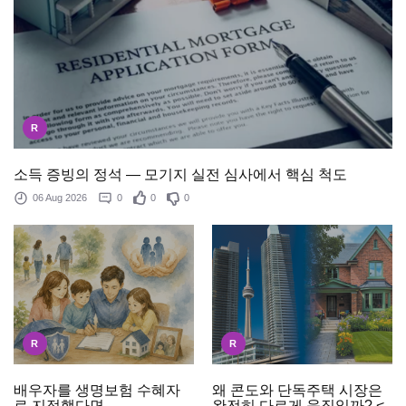
R
소득 증빙의 정석 — 모기지 실전 심사에서 핵심 척도
06 Aug 2026
0
0
0
R
R
배우자를 생명보험 수혜자
왜 콘도와 단독주택 시장은
로 지정했다면
완전히 다르게 움직일까? <