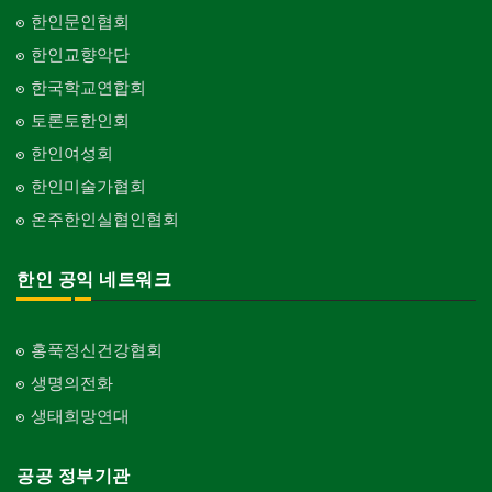
한인문인협회
한인교향악단
한국학교연합회
토론토한인회
한인여성회
한인미술가협회
온주한인실협인협회
한인 공익 네트워크
홍푹정신건강협회
생명의전화
생태희망연대
공공 정부기관