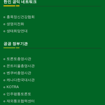
한인 공익 네트워크
홍푹정신건강협회
생명의전화
생태희망연대
공공 정부기관
토론토총영사관
몬트리올총영사관
벤쿠버총영사관
캐나다한국대사관
KOTRA
민주평통토론토
재외통포협력센터