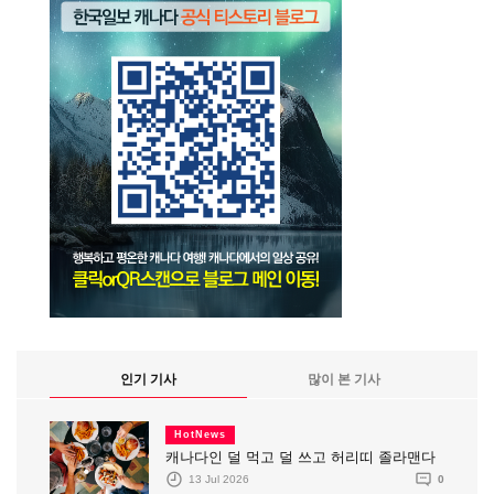
인기 기사
많이 본 기사
HotNews
캐나다인 덜 먹고 덜 쓰고 허리띠 졸라맨다
13 Jul 2026
0