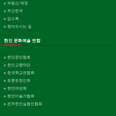
부동산·재정
주간한국
업소록
찾아오시는 길
한인 문화예술 연합
한인문인협회
한인교향악단
한국학교연합회
토론토한인회
한인여성회
한인미술가협회
온주한인실협인협회