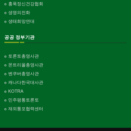
홍푹정신건강협회
생명의전화
생태희망연대
공공 정부기관
토론토총영사관
몬트리올총영사관
벤쿠버총영사관
캐나다한국대사관
KOTRA
민주평통토론토
재외통포협력센터