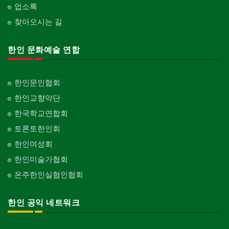
업소록
찾아오시는 길
한인 문화예술 연합
한인문인협회
한인교향악단
한국학교연합회
토론토한인회
한인여성회
한인미술가협회
온주한인실협인협회
한인 공익 네트워크