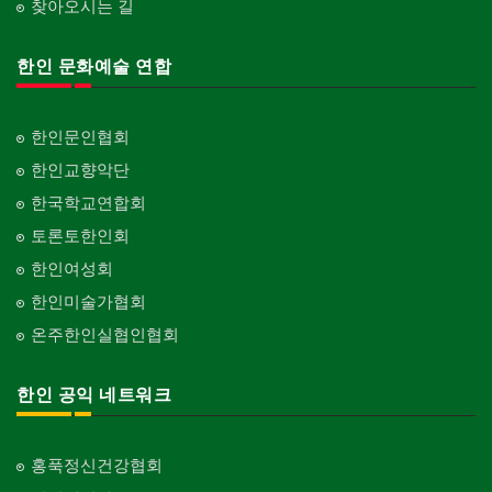
찾아오시는 길
한인 문화예술 연합
한인문인협회
한인교향악단
한국학교연합회
토론토한인회
한인여성회
한인미술가협회
온주한인실협인협회
한인 공익 네트워크
홍푹정신건강협회