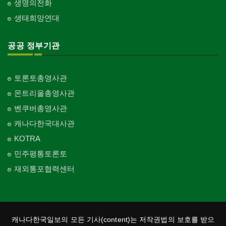
생명의전화
생태희망연대
공공 정부기관
토론토총영사관
몬트리올총영사관
벤쿠버총영사관
캐나다한국대사관
KOTRA
민주평통토론토
재외통포협력센터
캐나다한국일보의 모든 기사(content)는 저작권법의 보호를 받으