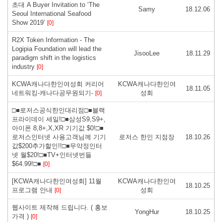
초대 A Buyer Invitation to ‘The
Samy
18.12.06
Seoul International Seafood
Show 2019’
[0]
R2X Token Information - The
Logipia Foundation will lead the
JisooLee
18.11.29
paradigm shift in the logistics
industry
[0]
KCWA캐나다한인여성회 커리어
KCWA캐나다한인여
18.11.05
네트워킹-캐나다공무원되기-
성회
[0]
□■로저스공식한인대리점□■블랙
프라이데이 세일!□■삼성S9,S9+,
아이폰 8,8+,X,XR 기기값 $0!□■
로저스인터넷 사용고객님께 기기
로저스 한인 지점장
18.10.26
값$200추가할인!!□■무약정인터
넷 월$20!□■TV+인터넷번들
$64.99!□■
[0]
[KCWA캐나다한인여성회] 11월
KCWA캐나다한인여
18.10.25
프로그램 안내
성회
[0]
웹사이트 제작해 드립니다. ( 홍보
YongHur
18.10.25
가격 )
[0]