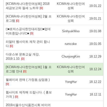
[KCWA캐나다한인여성회] 2018
KCWA캐나다한인여
19.01.22
세금보고와 절세 노하우
성회
[0]
[KCWA캐나다한인여성회] 2월 프
KCWA캐나다한인여
19.01.21
로그램
성회
[0]
□■로저스공식한인대리점□■업데
SinhyukWoo
19.01.08
이트중입니다!□■
[0]
리얼터 웹사이트 제작 관리 합니
rumcoke
19.01.05
다
[0]
다운스뷰 문화교실 개강,
ChunjongKim
18.12.29
2019.1.10.
[0]
[KCWA캐나다한인여성회] 1월 프
KCWA캐나다한인여
18.12.24
로그램 안내
성회
[0]
월페이퍼 판매 ( 가정용,상업용 )
YongHur
18.12.22
[0]
웹사이트 제작해 드립니다. ( 홍보
YongHur
18.12.11
가격 )
[0]
2019서울수산식품전시회 바이어