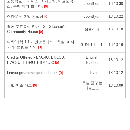
고등학교 비지니스, 어카운팅, 이코노믹
JoonByun
18.10.30
스, 수학 튜터 합니다.
[0]
어카운팅 취업 컨설팅
JoonByun
18.10.22
[0]
영어 무료교실 안내 - St. Stephen's
웹관리자
18.10.18
Community House
[0]
수학/과학 1:1 개인방문과외 : 옥빌, 미시
SUNHEELEE
18.10.16
사가, 벌링톤 지역
[0]
Credits Offered - ENG4U, ENG3U,
English
18.10.12
EWC4U, ETS4U, BBM4U C
Teacher
[0]
Limyangsundrivingschool.com
idrive
18.10.12
[0]
옥빌 꿈꾸는
옥빌 미술 아트
18.10.09
[0]
아트교실