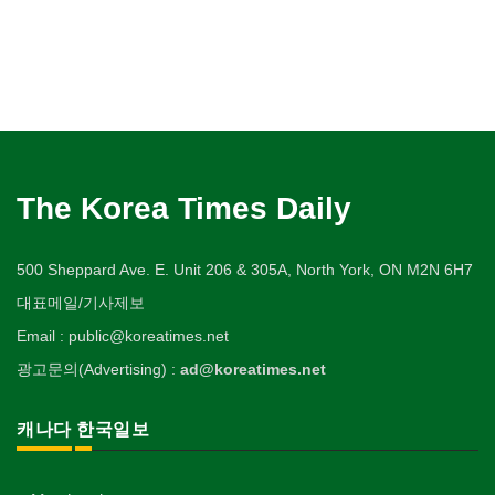
The Korea Times Daily
500 Sheppard Ave. E. Unit 206 & 305A, North York, ON M2N 6H7
대표메일/기사제보
Email : public@koreatimes.net
광고문의(Advertising) :
ad@koreatimes.net
캐나다 한국일보