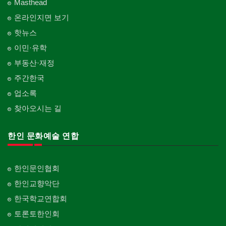
Masthead
온라인지면 보기
핫뉴스
이민·유학
부동산·재정
주간한국
업소록
찾아오시는 길
한인 문화예술 연합
한인문인협회
한인교향악단
한국학교연합회
토론토한인회