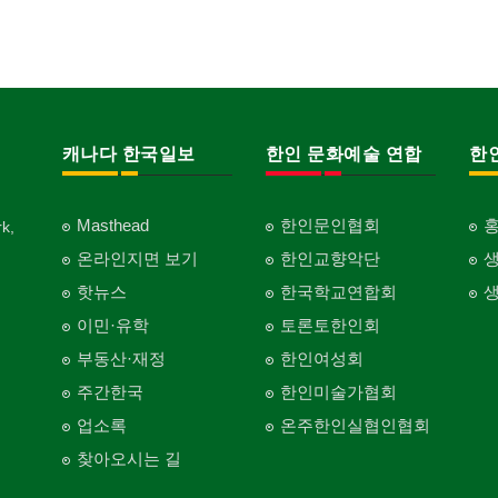
캐나다 한국일보
한인 문화예술 연합
한
Masthead
한인문인협회
k,
온라인지면 보기
한인교향악단
핫뉴스
한국학교연합회
이민·유학
토론토한인회
부동산·재정
한인여성회
주간한국
한인미술가협회
업소록
온주한인실협인협회
찾아오시는 길