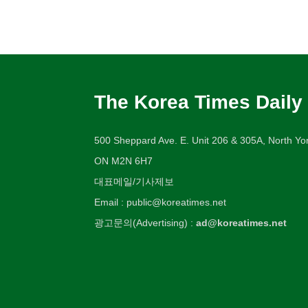
The Korea Times Daily
500 Sheppard Ave. E. Unit 206 & 305A, North Yor
ON M2N 6H7
대표메일/기사제보
Email : public@koreatimes.net
광고문의(Advertising) :
ad@koreatimes.net