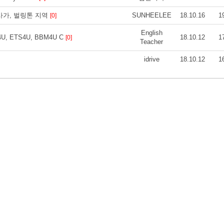
시사가, 벌링톤 지역
SUNHEELEE
18.10.16
1
[0]
English
C4U, ETS4U, BBM4U C
18.10.12
1
[0]
Teacher
idrive
18.10.12
1