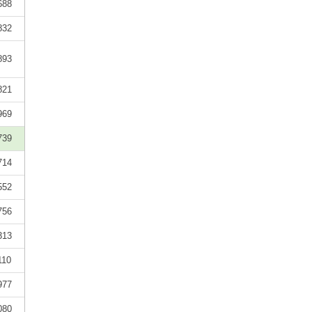
688
832
893
821
969
739
714
552
756
313
110
977
080