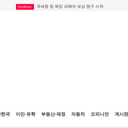
국세청 등 해킹 피해자 보상 청구 시작
HotNews
살사축제 총격 용의자 기소
HotNews
태국서 14세 중학생 총기난사...최소 8명 살해
HotNews
래리 브록 연방보수당 의원 사임
HotNews
아동병원 직원 성범죄 혐의로 기소
HotNews
맨발로 누워있거나 냄새 풍기며 음식 먹고...
HotNews
미국 영주권 수속 한인, 공항서 체포돼
HotNews
"벌써 내년 여름이 기다려진다"
CultureSports
캐나다 실업률 6.4%...2년래 최저
HotNews
간한국
이민·유학
부동산·재정
자동차
오피니언
게시