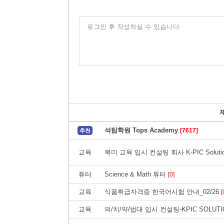
로그인 후 작성하실 수 있습니다
석탑학원 Tops Academy
[7617]
추천
교육
북미 교육 입시 컨설팅 회사 K-PIC Solutio
튜터
Science & Math 튜터
[0]
교육
식품취급자격증 한국어시험 안내_02/26
[
교육
의/치/약/법대 입시 컨설팅-KPIC SOLUT