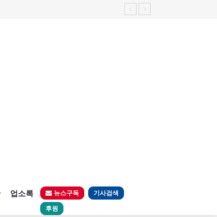
판
업소록
뉴스구독
기사검색
후원