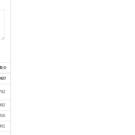
회수
407
792
992
916
901