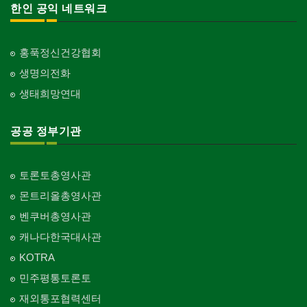
한인 공익 네트워크
홍푹정신건강협회
생명의전화
생태희망연대
공공 정부기관
토론토총영사관
몬트리올총영사관
벤쿠버총영사관
캐나다한국대사관
KOTRA
민주평통토론토
재외통포협력센터