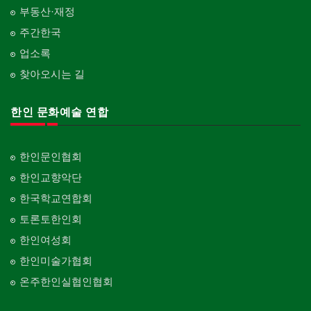
부동산·재정
주간한국
업소록
찾아오시는 길
한인 문화예술 연합
한인문인협회
한인교향악단
한국학교연합회
토론토한인회
한인여성회
한인미술가협회
온주한인실협인협회