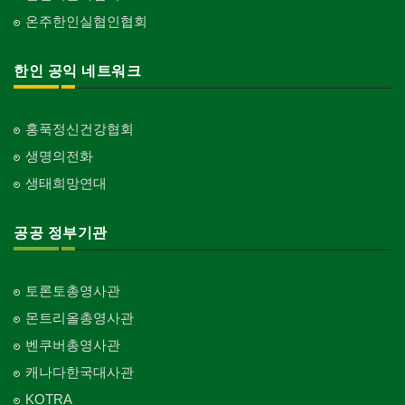
온주한인실협인협회
한인 공익 네트워크
홍푹정신건강협회
생명의전화
생태희망연대
공공 정부기관
토론토총영사관
몬트리올총영사관
벤쿠버총영사관
캐나다한국대사관
KOTRA