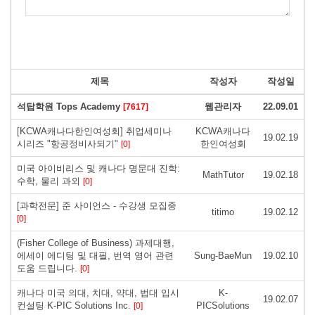
제목
작성자
작성일
석탑학원 Tops Academy
웹관리자
22.09.01
[7617]
[KCWA캐나다한인여성회] 취업세미나
KCWA캐나다
19.02.19
시리즈 "항공정비사되기"
한인여성회
[0]
미국 아이비리스 및 캐나다 명문대 진학:
MathTutor
19.02.18
수학, 물리 과외
[0]
[과학전문] 준 사이언스 - 수강생 모집중
titimo
19.02.12
[0]
(Fisher College of Business) 과제대행,
에세이 에디팅 및 대필, 번역 영어 관련
Sung-BaeMun
19.02.10
도움 드립니다.
[0]
캐나다 미국 의대, 치대, 약대, 법대 입시
K-
19.02.07
컨설팅 K-PIC Solutions Inc.
PICSolutions
[0]