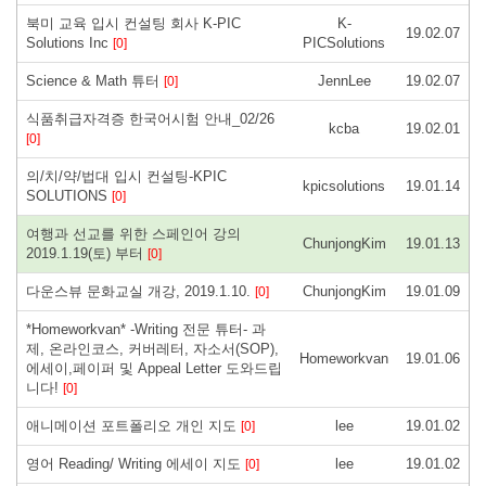
북미 교육 입시 컨설팅 회사 K-PIC
K-
19.02.07
Solutions Inc
PICSolutions
[0]
Science & Math 튜터
JennLee
19.02.07
[0]
식품취급자격증 한국어시험 안내_02/26
kcba
19.02.01
[0]
의/치/약/법대 입시 컨설팅-KPIC
kpicsolutions
19.01.14
SOLUTIONS
[0]
여행과 선교를 위한 스페인어 강의
ChunjongKim
19.01.13
2019.1.19(토) 부터
[0]
다운스뷰 문화교실 개강, 2019.1.10.
ChunjongKim
19.01.09
[0]
*Homeworkvan* -Writing 전문 튜터- 과
제, 온라인코스, 커버레터, 자소서(SOP),
Homeworkvan
19.01.06
에세이,페이퍼 및 Appeal Letter 도와드립
니다!
[0]
애니메이션 포트폴리오 개인 지도
lee
19.01.02
[0]
영어 Reading/ Writing 에세이 지도
lee
19.01.02
[0]