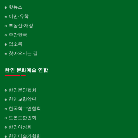
핫뉴스
이민·유학
부동산·재정
주간한국
업소록
찾아오시는 길
한인 문화예술 연합
한인문인협회
한인교향악단
한국학교연합회
토론토한인회
한인여성회
한인미술가협회