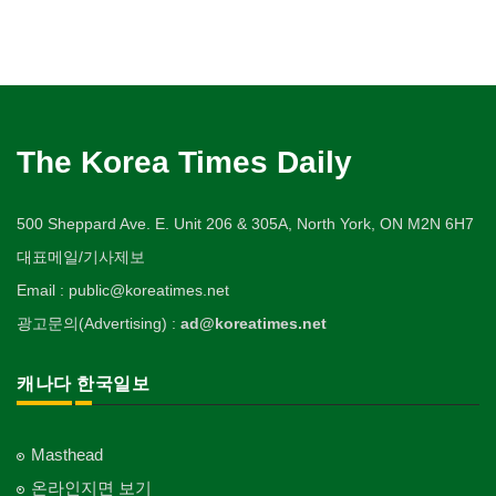
The Korea Times Daily
500 Sheppard Ave. E. Unit 206 & 305A, North York, ON M2N 6H7
대표메일/기사제보
Email : public@koreatimes.net
광고문의(Advertising) :
ad@koreatimes.net
캐나다 한국일보
Masthead
온라인지면 보기