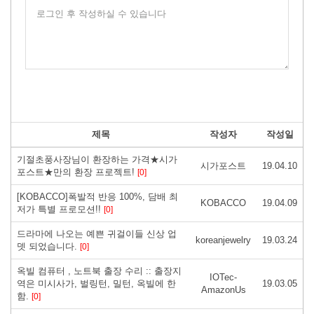
로그인 후 작성하실 수 있습니다
제목
작성자
작성일
기절초풍사장님이 환장하는 가격★시가
시가포스트
19.04.10
포스트★만의 환장 프로젝트!
[0]
[KOBACCO]폭발적 반응 100%, 담배 최
KOBACCO
19.04.09
저가 특별 프로모션!!
[0]
드라마에 나오는 예쁜 귀걸이들 신상 업
koreanjewelry
19.03.24
뎃 되었습니다.
[0]
옥빌 컴퓨터 , 노트북 출장 수리 :: 출장지
IOTec-
역은 미시사가, 벌링턴, 밀턴, 옥빌에 한
19.03.05
AmazonUs
함.
[0]