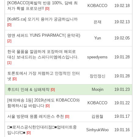
[KOBACCO]폭발적 반응 100%, 담배 최
KOBACCO
19.02.18
저가 특별 프로모션!!
[0]
[KoMS.ca] 모기지 용어가 궁금하십니까
은재
19.02.13
[0]
영앤 세퍼드 YUNS PHARMACY( 윤약국)
Yun
19.02.05
[2]
한국 물품을 깔끔하게 포장하여 해외로
대신 보내드리는 스피디이엠에스입니다.
speedyems
19.01.28
[1]
토론토에서 가장 저렴하고 안정적인 인터
장인정신
19.01.28
넷
[0]
후드티 인쇄 & 상패제작
Moojin
19.01.23
[0]
[해외배송 1등] 2019년에도 KOBACCO와
KOBACCO
19.01.22
함께하시길 바랍니다
[0]
서울 방문때 원룸 레지든스 추천
김원철
19.01.17
[0]
□■로저스공식한인대리점□■업데이트중
SinhyukWoo
19.01.16
입니다!□■
[0]