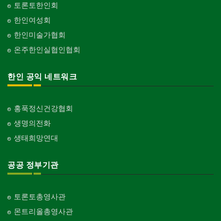
토론토한인회
한인여성회
한인미술가협회
온주한인실협인협회
한인 공익 네트워크
홍푹정신건강협회
생명의전화
생태희망연대
공공 정부기관
토론토총영사관
몬트리올총영사관