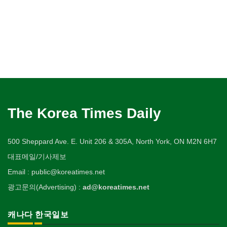
The Korea Times Daily
500 Sheppard Ave. E. Unit 206 & 305A, North York, ON M2N 6H7
대표메일/기사제보
Email : public@koreatimes.net
광고문의(Advertising) :
ad@koreatimes.net
캐나다 한국일보