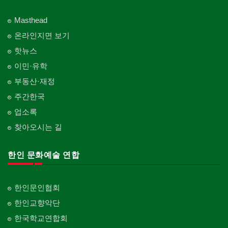
Masthead
온라인지면 보기
핫뉴스
이민·유학
부동산·재정
주간한국
업소록
찾아오시는 길
한인 문화예술 연합
한인문인협회
한인교향악단
한국학교연합회