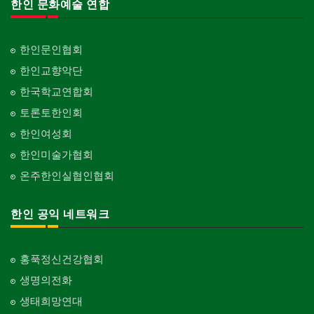
한인 문화예술 연합
한인문인협회
한인교향악단
한국학교연합회
토론토한인회
한인여성회
한인미술가협회
온주한인실협인협회
한인 공익 네트워크
홍푹정신건강협회
생명의전화
생태희망연대