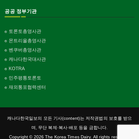
공공 정부기관
토론토총영사관
몬트리올총영사관
벤쿠버총영사관
캐나다한국대사관
KOTRA
민주평통토론토
재외통포협력센터
캐나다한국일보의 모든 기사(content)는 저작권법의 보호를 받으
며, 무단 복제·복사·배포 등을 금합니다.
Copyright © 2026 The Korea Times Dairy. All rights reserved.