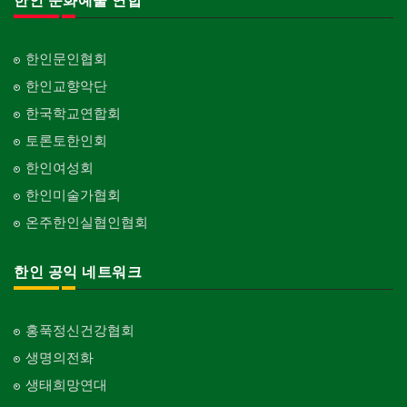
한인 문화예술 연합
한인문인협회
한인교향악단
한국학교연합회
토론토한인회
한인여성회
한인미술가협회
온주한인실협인협회
한인 공익 네트워크
홍푹정신건강협회
생명의전화
생태희망연대