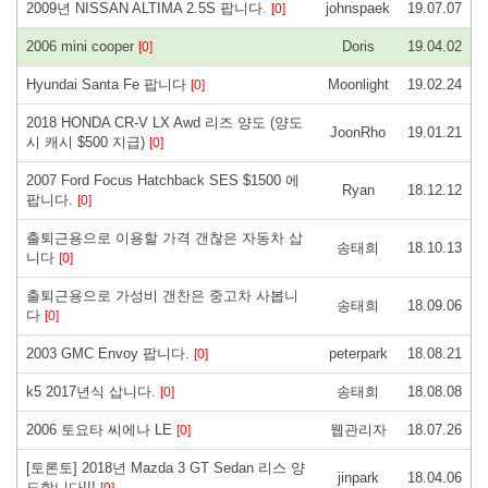
2009년 NISSAN ALTIMA 2.5S 팝니다.
johnspaek
19.07.07
[0]
2006 mini cooper
Doris
19.04.02
[0]
Hyundai Santa Fe 팝니다
Moonlight
19.02.24
[0]
2018 HONDA CR-V LX Awd 리즈 양도 (양도
JoonRho
19.01.21
시 캐시 $500 지급)
[0]
2007 Ford Focus Hatchback SES $1500 에
Ryan
18.12.12
팝니다.
[0]
출퇴근용으로 이용할 가격 갠찮은 자동차 삽
송태희
18.10.13
니다
[0]
출퇴근용으로 가성비 갠찬은 중고차 사봅니
송태희
18.09.06
다
[0]
2003 GMC Envoy 팝니다.
peterpark
18.08.21
[0]
k5 2017년식 삽니다.
송태희
18.08.08
[0]
2006 토요타 씨에나 LE
웹관리자
18.07.26
[0]
[토론토] 2018년 Mazda 3 GT Sedan 리스 양
jinpark
18.04.06
도합니다!!!
[0]