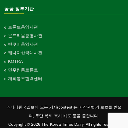
공공 정부기관
토론토총영사관
몬트리올총영사관
벤쿠버총영사관
캐나다한국대사관
KOTRA
민주평통토론토
재외통포협력센터
캐나다한국일보의 모든 기사(content)는 저작권법의 보호를 받으
며, 무단 복제·복사·배포 등을 금합니다.
Copyright © 2026 The Korea Times Dairy. All rights reserved.