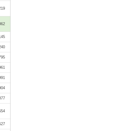
219
862
145
240
795
961
991
904
877
654
627