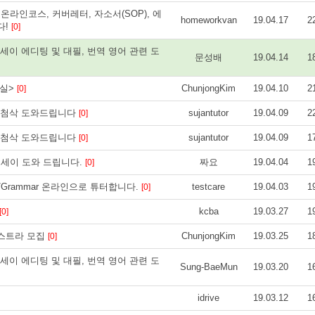
 과제, 온라인코스, 커버레터, 자소서(SOP), 에
homeworkvan
19.04.17
2
다!
[0]
제대행, 에세이 에디팅 및 대필, 번역 영어 관련 도
문성배
19.04.14
1
교실>
ChunjongKim
19.04.10
2
[0]
이퍼, 첨삭 도와드립니다
sujantutor
19.04.09
2
[0]
이퍼, 첨삭 도와드립니다
sujantutor
19.04.09
1
[0]
 에세이 도와 드립니다.
짜요
19.04.04
1
[0]
ay/Grammar 온라인으로 튜터합니다.
testcare
19.04.03
1
[0]
kcba
19.03.27
1
[0]
케스트라 모집
ChunjongKim
19.03.25
1
[0]
제대행, 에세이 에디팅 및 대필, 번역 영어 관련 도
Sung-BaeMun
19.03.20
1
idrive
19.03.12
1