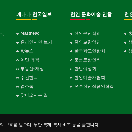
캐나다 한국일보
한인 문화예술 연합
한
Masthead
한인문인협회
k,
온라인지면 보기
한인교향악단
핫뉴스
한국학교연합회
이민·유학
토론토한인회
부동산·재정
한인여성회
주간한국
한인미술가협회
업소록
온주한인실협인협회
찾아오시는 길
법의 보호를 받으며, 무단 복제·복사·배포 등을 금합니다.