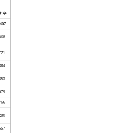
회수
407
068
721
864
853
979
766
280
657