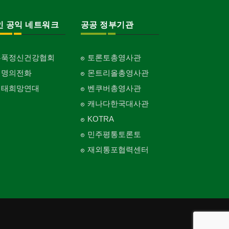
인 공익 네트워크
공공 정부기관
홍푹정신건강협회
토론토총영사관
생명의전화
몬트리올총영사관
생태희망연대
벤쿠버총영사관
캐나다한국대사관
KOTRA
민주평통토론토
재외통포협력센터