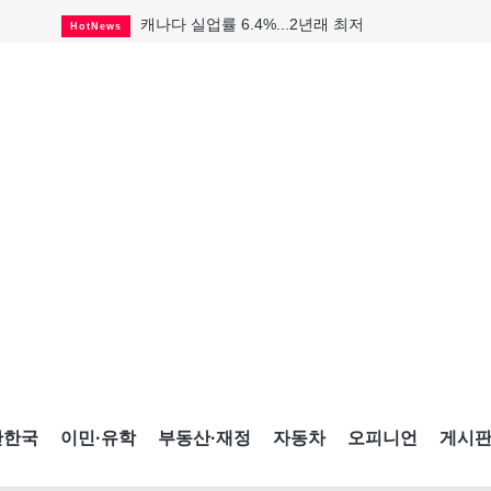
캐나다 실업률 6.4%...2년래 최저
HotNews
인기 치킨버거 리콜
HotNews
태국서 14세 중학생 총기난사...최소 8명 살해
HotNews
국세청 등 해킹 피해자 보상 청구 시작
HotNews
아동병원 직원 성범죄 혐의로 기소
HotNews
맨발로 누워있거나 냄새 풍기며 음식 먹고...
HotNews
미국 영주권 수속 한인, 공항서 체포돼
HotNews
"벌써 내년 여름이 기다려진다"
CultureSports
살사축제 총격 용의자 기소
HotNews
간한국
이민·유학
부동산·재정
자동차
오피니언
게시