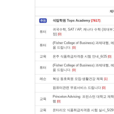
제
석탑학원 Tops Academy
[7617]
추천
귀국수학, SAT / AP, 캐나다 수학 (외대부고 卒,
튜터
정)
[0]
(Fisher College of Business) 과
튜터
움 드립니다.
[0]
교육
온주 식품취급자격증 시험 안내_6/25
[0]
(Fisher College of Business) 과
튜터
움 드립니다.
[0]
레슨
복싱 동호회원 모집-생활건강 체육
[1]
컴퓨터관련 무료서비스 드립니다
[0]
Princeton Advising: 프린스턴 대학
교육
램
[0]
교육
온타리오 식품취급자격증 시험 실시_5/2