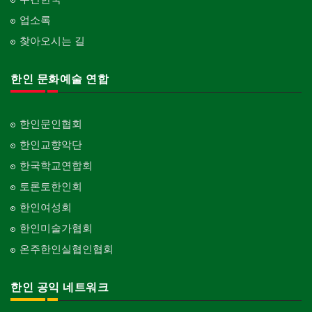
업소록
찾아오시는 길
한인 문화예술 연합
한인문인협회
한인교향악단
한국학교연합회
토론토한인회
한인여성회
한인미술가협회
온주한인실협인협회
한인 공익 네트워크