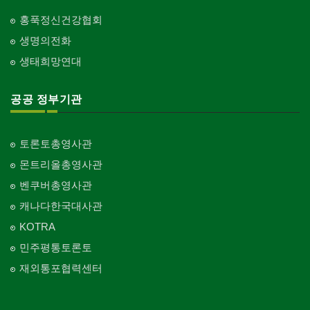
홍푹정신건강협회
생명의전화
생태희망연대
공공 정부기관
토론토총영사관
몬트리올총영사관
벤쿠버총영사관
캐나다한국대사관
KOTRA
민주평통토론토
재외통포협력센터