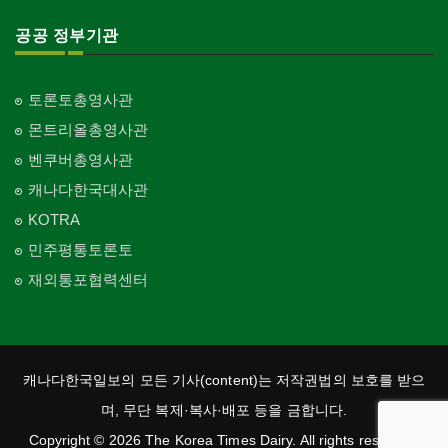
공공 정부기관
토론토총영사관
몬트리올총영사관
벤쿠버총영사관
캐나다한국대사관
KOTRA
민주평통토론토
재외통포협력센터
캐나다한국일보의 모든 기사(content)는 저작권법의 보호를 받으
며, 무단 복제·복사·배포 등을 금합니다.
Copyright © 2026 The Korea Times Dairy. All rights reserved.