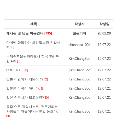
제목
작성자
작성일
게시판 및 댓글 이용안내
웹관리자
26.01.20
[795]
아베에 화답하는 조선일보와 친일세
ohcanada1004
19.07.22
력
[0]
국제수학올림피아드서 한국 3위·북
KimChangSoo
19.07.22
한 4위
[0]
URGENT!!!
KimChangSoo
19.07.22
[0]
일본 식민지가 돼봐야 돼
KimChangSoo
19.07.22
[2]
일본은 미국이 아니다.
KimChangSoo
19.07.21
[9]
일본 언론사가 알고싶죠?
KimChangSoo
19.07.21
[0]
요즘 언론 칼럼니스트, 전문가라는
사람들이 떠들어대는 친일 논조다.
KimChangSoo
19.07.21
[3]