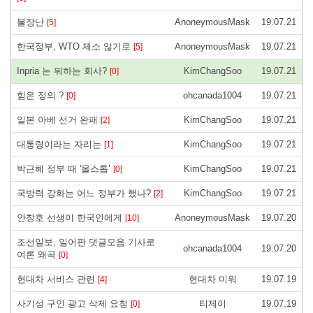
불장난
AnoneymousMask
19.07.21
[5]
한국정부, WTO 제소 않기로
AnoneymousMask
19.07.21
[5]
Inpria 는 뭐하는 회사?
KimChangSoo
19.07.21
[0]
힘은 정의 ?
ohcanada1004
19.07.21
[0]
일본 아베 선거 완패
KimChangSoo
19.07.21
[2]
대통령이라는 자리는
KimChangSoo
19.07.21
[1]
박근혜 정부 때 '올스톱’
KimChangSoo
19.07.21
[0]
국방력 강화는 어느 정부가 했나?
KimChangSoo
19.07.21
[2]
안창호 선생이 한국인에게
AnoneymousMask
19.07.20
[10]
조선일보, 일어판 댓글모음 기사로
ohcanada1004
19.07.20
여론 왜곡
[0]
현대차 서비스 관련
현대차 미워
19.07.19
[4]
사기성 구인 광고 삭제 요청
티제이
19.07.19
[0]