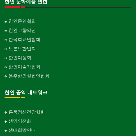
한인 문화예술 연합
한인문인협회
한인교향악단
한국학교연합회
토론토한인회
한인여성회
한인미술가협회
온주한인실협인협회
한인 공익 네트워크
홍푹정신건강협회
생명의전화
생태희망연대