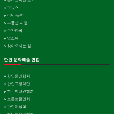
핫뉴스
이민·유학
부동산·재정
주간한국
업소록
찾아오시는 길
한인 문화예술 연합
한인문인협회
한인교향악단
한국학교연합회
토론토한인회
한인여성회