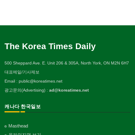
The Korea Times Daily
500 Sheppard Ave. E. Unit 206 & 305A, North York, ON M2N 6H7
대표메일/기사제보
Email : public@koreatimes.net
광고문의(Advertising) :
ad@koreatimes.net
캐나다 한국일보
Masthead
온라인지면 보기