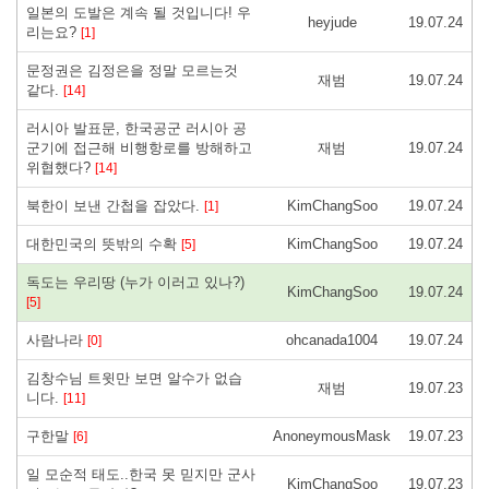
일본의 도발은 계속 될 것입니다! 우
heyjude
19.07.24
리는요?
[1]
문정권은 김정은을 정말 모르는것
재범
19.07.24
같다.
[14]
러시아 발표문, 한국공군 러시아 공
군기에 접근해 비행항로를 방해하고
재범
19.07.24
위협했다?
[14]
북한이 보낸 간첩을 잡았다.
KimChangSoo
19.07.24
[1]
대한민국의 뜻밖의 수확
KimChangSoo
19.07.24
[5]
독도는 우리땅 (누가 이러고 있나?)
KimChangSoo
19.07.24
[5]
사람나라
ohcanada1004
19.07.24
[0]
김창수님 트윗만 보면 알수가 없습
재범
19.07.23
니다.
[11]
구한말
AnoneymousMask
19.07.23
[6]
일 모순적 태도..한국 못 믿지만 군사
KimChangSoo
19.07.23