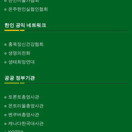
한인미술가협회
온주한인실협인협회
한인 공익 네트워크
홍푹정신건강협회
생명의전화
생태희망연대
공공 정부기관
토론토총영사관
몬트리올총영사관
벤쿠버총영사관
캐나다한국대사관