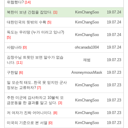
위협했다?
[14]
북한이 보낸 간첩을 잡았다.
KimChangSoo
19.07.24
[1]
대한민국의 뜻밖의 수확
KimChangSoo
19.07.24
[5]
독도는 우리땅 (누가 이러고 있나?)
KimChangSoo
19.07.24
[5]
사람나라
ohcanada1004
19.07.24
[0]
김창수님 트윗만 보면 알수가 없습
재범
19.07.23
니다.
[11]
구한말
AnoneymousMask
19.07.23
[6]
일 모순적 태도..한국 못 믿지만 군사
KimChangSoo
19.07.23
정보는 교류하자?
[7]
주한 미군에 감사하자고 10불씩 모
KimChangSoo
19.07.23
금운동을 한 결과를 알고 싶다.
[3]
저 여자가 진짜 어머니이다.
KimChangSoo
19.07.23
[8]
미국의 기준으로 본 서열
KimChangSoo
19.07.23
[0]