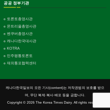
공공 정부기관
토론토총영사관
몬트리올총영사관
벤쿠버총영사관
캐나다한국대사관
KOTRA
민주평통토론토
재외통포협력센터
캐나다한국일보의 모든 기사(content)는 저작권법의 보호를 받으
며, 무단 복제·복사·배포 등을 금합니다.
Copyright © 2026 The Korea Times Dairy. All rights reserved.