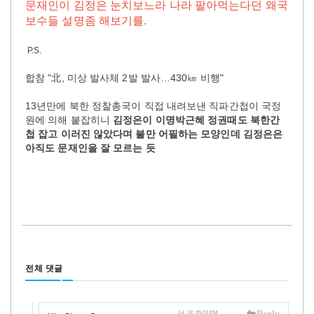
문재인이 김정은 눈치보느라 나라 팔아먹는다던 왜국
보수들 설명좀 해보기를.
P.S.
합참 "北, 미상 발사체 2발 발사…430㎞ 비행"
13년만에 북한 정찰총국이 직접 내려보낸 직파간첩이 국정
원에 의해 붙잡히니
김정은이 이명박근혜 정권때도 북한간
첩 잡고 이러진 않았다며 불만 어필하는 모양인데 김정은은
아직도 문재인을 잘 모르는 듯
전체 댓글
Reply
Jul, 24, 05:03 PM