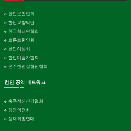
한인문인협회
한인교향악단
한국학교연합회
토론토한인회
한인여성회
한인미술가협회
온주한인실협인협회
한인 공익 네트워크
홍푹정신건강협회
생명의전화
생태희망연대