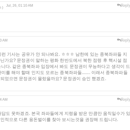
Repl
Jul, 26, 01:10 AM
 )
Repl
20 AM
는 이런 기사는 공유가 안 되나봐요. ㅎㅎㅎ 남한에 있는 종북좌파들 지
아닌가요? 문정권이 말하는 평화 한반도에서 북한 점령 후 핵시설 점
니다. 같은 종북좌파 입장에서 봐도 문정권이 무능하다고 생각이 
미를 해야 할때 인지도 모르는 종북좌파들....... 이래서 종북좌파들
원 되었으면 문정권이 몰랐을까요? 문정권이 승인 했겠죠.
Repl
24 AM
무 대답도 못하겠죠. 본국 좌파들에게 지령을 받은 만큼만 움직일수가 
 개인적으로 다른 용돈벌이를 찾아 보시는것을 권장해 드립니다.