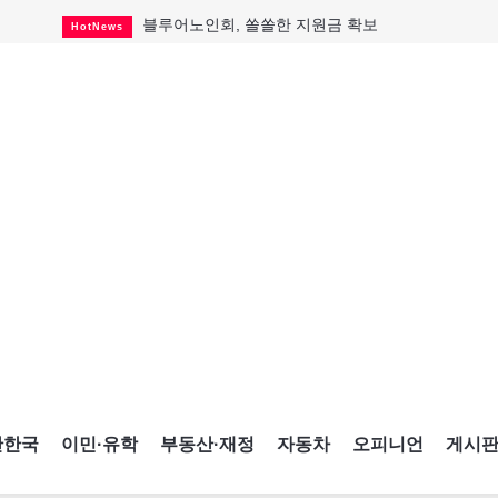
블루어노인회, 쏠쏠한 지원금 확보
HotNews
캐나다인 33% "생활비 부담에 보험 축소"
HotNews
"마약 범죄에 연루됐으니 돈 보내라"
HotNews
토론토 살사축제 총격 용의자 체포
HotNews
세계 10대 구조물서 내려오는 CN타워
CultureSports
이민자의 삶을 문학적 이야기로
CultureSports
미 총영사관 총격 용의자 2명 체포
HotNews
캐나다 공룡 화석, 주화로 탄생
CultureSports
"벌써 내년 여름이 기다려진다"
CultureSports
간한국
이민·유학
부동산·재정
자동차
오피니언
게시