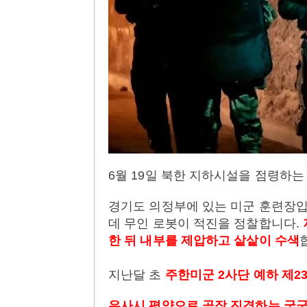
6월 19일 북한 지하시설을 점령하는
경기도 의정부에 있는 미군 훈련장입
데 무인 로봇이 적진을 정찰합니다.
한 뒤 내부를 제압하고 샅샅이 수색
지난달 초
주한미군 2사단 예하 제2
유사시 평양으로 곧장 진격하는 국