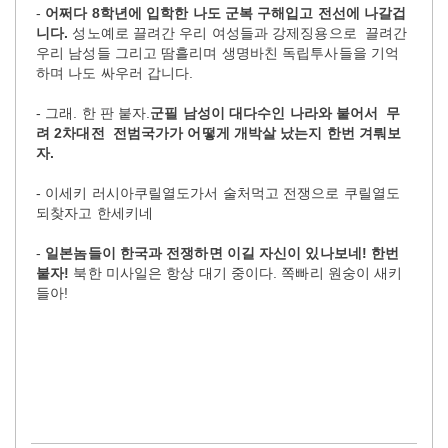
-
어쩌다 8학년에 입학한 나도 군복 구해입고 전선에 나갈겁
니다.
성노예로 끌려간 우리 여성들과 강제징용으로 끌려간
우리 남성들 그리고 땀흘리며 생명바친 독립투사들을 기억
하며 나도 싸우러 갑니다.
- 그래. 한 판 붙자.
군필 남성이 대다수인 나라와 붙어서 무
려 2차대전 전범국가가 어떻게 개박살 났는지 한번 겨뤄보
자.
- 이세키 러시아쿠릴열도가서 술처먹고 전쟁으로 쿠릴열도
되찾자고 한세키네
-
일본놈들이 한국과 전쟁하면 이길 자신이 있나보네! 한번
붙자!
북한 미사일은 항상 대기 중이다. 쪽빠리 원숭이 새키
들아!