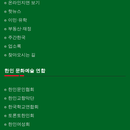
온라인지면 보기
핫뉴스
이민·유학
부동산·재정
주간한국
업소록
찾아오시는 길
한인 문화예술 연합
한인문인협회
한인교향악단
한국학교연합회
토론토한인회
한인여성회