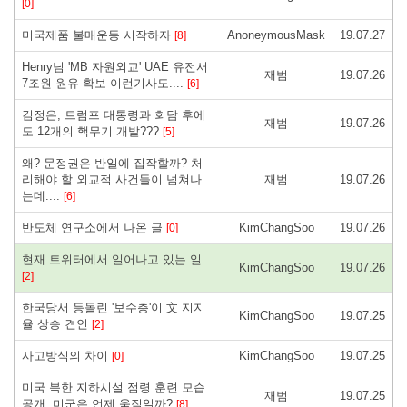
[0]
미국제품 불매운동 시작하자
AnoneymousMask
19.07.27
[8]
Henry님 'MB 자원외교' UAE 유전서
재범
19.07.26
7조원 원유 확보 이런기사도....
[6]
김정은, 트럼프 대통령과 회담 후에
재범
19.07.26
도 12개의 핵무기 개발???
[5]
왜? 문정권은 반일에 집작할까? 처
리해야 할 외교적 사건들이 넘쳐나
재범
19.07.26
는데....
[6]
반도체 연구소에서 나온 글
KimChangSoo
19.07.26
[0]
현재 트위터에서 일어나고 있는 일...
KimChangSoo
19.07.26
[2]
한국당서 등돌린 '보수층'이 文 지지
KimChangSoo
19.07.25
율 상승 견인
[2]
사고방식의 차이
KimChangSoo
19.07.25
[0]
미국 북한 지하시설 점령 훈련 모습
재범
19.07.25
공개, 미군은 언제 움직일까?
[8]