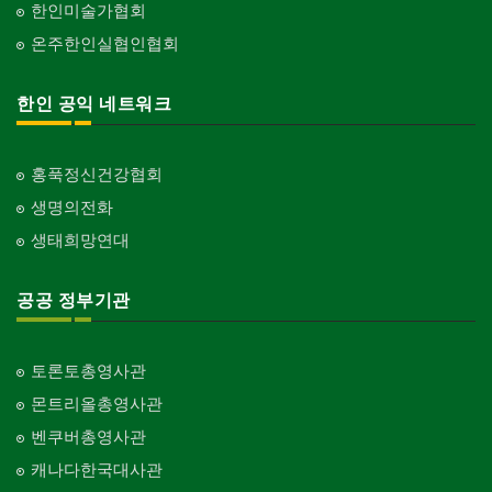
한인미술가협회
온주한인실협인협회
한인 공익 네트워크
홍푹정신건강협회
생명의전화
생태희망연대
공공 정부기관
토론토총영사관
몬트리올총영사관
벤쿠버총영사관
캐나다한국대사관