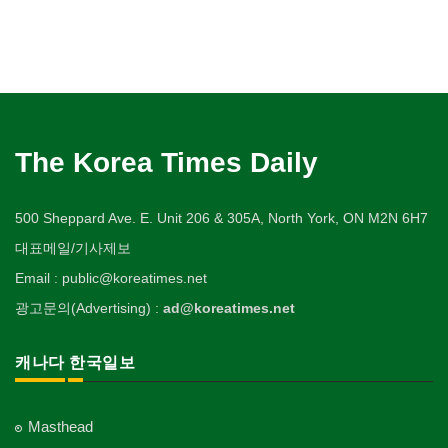
The Korea Times Daily
500 Sheppard Ave. E. Unit 206 & 305A, North York, ON M2N 6H7
대표메일/기사제보
Email : public@koreatimes.net
광고문의(Advertising) :
ad@koreatimes.net
캐나다 한국일보
Masthead