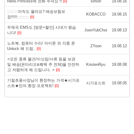
Reno Princess에 전화 주셔요 !!
simon
19.08.16
[0]
:::::::::아직도 몰라요? 배송보험보
KOBACCO
19.08.15
장!!!!!::::::::::
[0]
우체국 EMS도 [방문+할인] 시대가 왔습
JoonYubChoi
19.08.13
니다!
[0]
노트북, 컴퓨터 수리/ 아이폰 외 각종 폰
ZYoon
19.08.12
Unlock 해 드림..
[0]
⭐모든 종류 물건/이삿짐/서류 등을 보관
및 배송(온타리오&퀘백 주 전체)을 안전하
KristenRyu
19.08.08
고 저렴하게 해 드립니다. ⭐
[0]
기절초풍사장님이 환장하는 가격★시가포
시가포스트
19.08.05
스트★만의 환장 프로젝트!
[0]