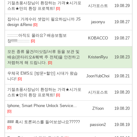
기절초풍사장님이 환장하는 가격★시가포
시가포스트
19.08.29
스트★만의 환장 프로젝트!
[0]
집이나 가게수리 셋업이 필요하십니까 JS
jasonyu
19.08.27
design &Reno
[0]
:::::::::아직도 몰라요? 배송보험보
KOBACCO
19.08.27
장!!!!!::::::::::
[0]
모든 종류 물건/이삿짐/서류 등을 보관 및
배송(온타리오&퀘백 주 전체)을 안전하고
KristenRyu
19.08.23
저렴하게 해 드립니다.
[0]
우체국 EMS도 [방문+할인] 시대가 왔습
JoonYubChoi
19.08.21
니다!
[0]
기절초풍사장님이 환장하는 가격★시가포
시가포스트
19.08.20
스트★만의 환장 프로젝트!
[0]
Iphone, Smart Phone Unlock Service...
ZYoon
19.08.20
[0]
### 혹시 토론퍼스를 들어보셨나요?????
passion2
19.08.19
[0]