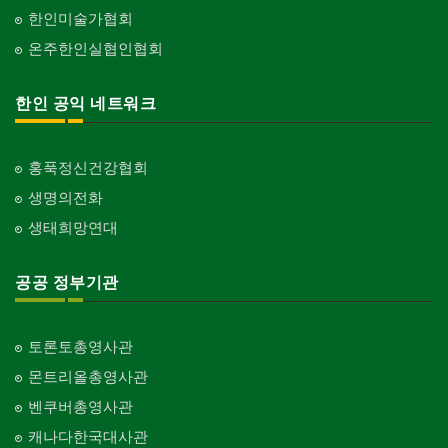
한인미술가협회
온주한인실협인협회
한인 공익 네트워크
홍푹정신건강협회
생명의전화
생태희망연대
공공 정부기관
토론토총영사관
몬트리올총영사관
벤쿠버총영사관
캐나다한국대사관