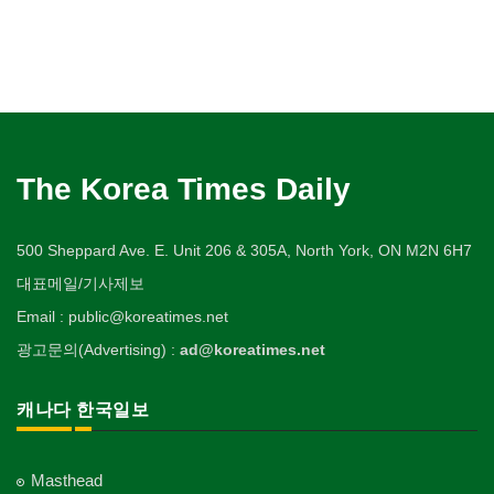
The Korea Times Daily
500 Sheppard Ave. E. Unit 206 & 305A, North York, ON M2N 6H7
대표메일/기사제보
Email : public@koreatimes.net
광고문의(Advertising) :
ad@koreatimes.net
캐나다 한국일보
Masthead