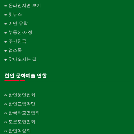
온라인지면 보기
핫뉴스
이민·유학
부동산·재정
주간한국
업소록
찾아오시는 길
한인 문화예술 연합
한인문인협회
한인교향악단
한국학교연합회
토론토한인회
한인여성회