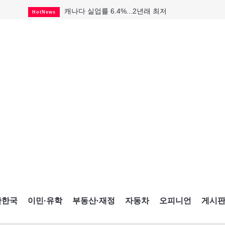
캐나다 실업률 6.4%...2년래 최저
HotNews
인기 치킨버거 리콜
HotNews
태국서 14세 중학생 총기난사...최소 8명 살해
HotNews
국세청 등 해킹 피해자 보상 청구 시작
HotNews
아동병원 직원 성범죄 혐의로 기소
HotNews
맨발로 누워있거나 냄새 풍기며 음식 먹고...
HotNews
미국 영주권 수속 한인, 공항서 체포돼
HotNews
"벌써 내년 여름이 기다려진다"
CultureSports
살사축제 총격 용의자 기소
HotNews
간한국
이민·유학
부동산·재정
자동차
오피니언
게시