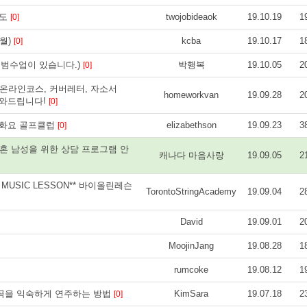
인지도
twojobideaok
19.10.19
1
[0]
월)
kcba
19.10.17
1
[0]
범수업이 있습니다.)
박행복
19.10.05
2
[0]
 과제, 온라인코스, 커버레터, 자소서
homeworkvan
19.09.28
2
r 도와드립니다!
[0]
리즈화요 골프클럽
elizabethson
19.09.23
3
[0]
기혼 남성을 위한 상담 프로그램 안
캐나다 마음사랑
19.09.05
2
MUSIC LESSON** 바이올린레슨
TorontoStringAcademy
19.09.04
2
David
19.09.01
2
MoojinJang
19.08.28
1
rumcoke
19.08.12
1
곡을 익숙하게 연주하는 방법
KimSara
19.07.18
2
[0]