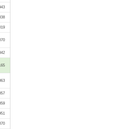
943
838
019
070
842
165
863
057
859
951
370