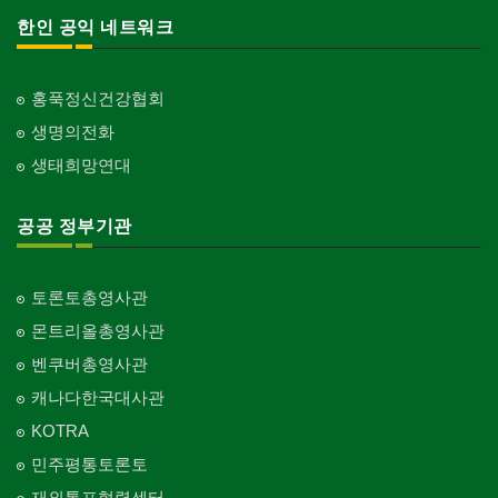
한인 공익 네트워크
홍푹정신건강협회
생명의전화
생태희망연대
공공 정부기관
토론토총영사관
몬트리올총영사관
벤쿠버총영사관
캐나다한국대사관
KOTRA
민주평통토론토
재외통포협력센터