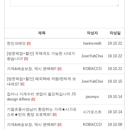
제목
작성자
작성일
한인크레딧
hanincredit
19.10.22
[0]
[방문픽업+할인] 우체국도 가능한 시대가
JoonYubChoi
19.10.22
왔습니다!
[0]
가격&배송보장, 역시 완벽해!!
KOBACCO
19.10.21
[0]
[방문픽업+할인] 해외택배 저렴/편하게 보
JoonYubChoi
19.10.15
내세요!
[0]
집이나 가게수리 셋업이 필요하십니까 JS
jasonyu
19.10.14
design &Reno
[0]
기절초풍사장님이 환장하는 가격★시가포
시가포스트
19.10.14
스트★만의 환장 프로젝트!
[0]
가격&배송보장, 역시 완벽해!!
KOBACCO
19.10.08
[0]