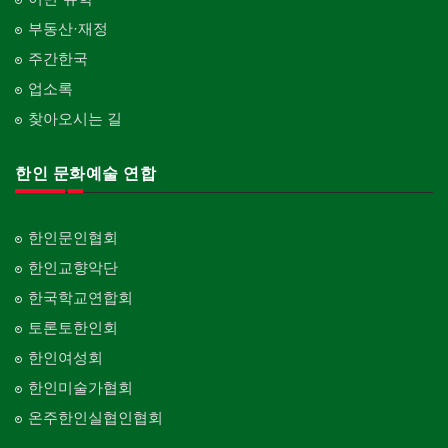
부동산·재정
주간한국
업소록
찾아오시는 길
한인 문화예술 연합
한인문인협회
한인교향악단
한국학교연합회
토론토한인회
한인여성회
한인미술가협회
온주한인실협인협회