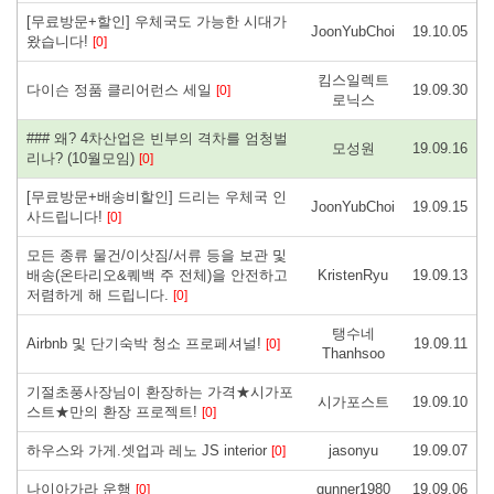
[무료방문+할인] 우체국도 가능한 시대가
JoonYubChoi
19.10.05
왔습니다!
[0]
킴스일렉트
다이슨 정품 클리어런스 세일
19.09.30
[0]
로닉스
### 왜? 4차산업은 빈부의 격차를 엄청벌
모성원
19.09.16
리나? (10월모임)
[0]
[무료방문+배송비할인] 드리는 우체국 인
JoonYubChoi
19.09.15
사드립니다!
[0]
모든 종류 물건/이삿짐/서류 등을 보관 및
배송(온타리오&퀘백 주 전체)을 안전하고
KristenRyu
19.09.13
저렴하게 해 드립니다.
[0]
탱수네
Airbnb 및 단기숙박 청소 프로페셔널!
19.09.11
[0]
Thanhsoo
기절초풍사장님이 환장하는 가격★시가포
시가포스트
19.09.10
스트★만의 환장 프로젝트!
[0]
하우스와 가게.셋업과 레노 JS interior
jasonyu
19.09.07
[0]
나이아가라 운행
gunner1980
19.09.06
[0]