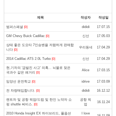
제목
작성자
작성일
범퍼스페셜
dididi
17.07.15
[0]
GM Chevy Buick Cadillac
신선
17.05.03
[0]
상태 좋은 도요타 7인승밴을 저렴하게 판매합
우리동네
17.04.29
니다
[0]
2014 Cadillac ATS 2.0L Turbo
신선
17.04.29
[0]
현,기차의 '급발진 사고' 의혹... 뇌물로 젖은
Alice
17.03.15
국과수 같은 패거리
[0]
임양선 운전학교
idrive
17.03.09
[0]
전 차량매입합니다.
dididi
16.12.12
[0]
렌트차 및 공항 픽업/드럽 및 한인 노약자 쇼
공항 픽
16.11.24
핑 shuttle 써비스.
업
[0]
2010 Honda Insight EX 하이브리드, 풀옵션
I love
16.11.09