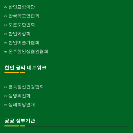
한인교향악단
한국학교연합회
토론토한인회
한인여성회
한인미술가협회
온주한인실협인협회
한인 공익 네트워크
홍푹정신건강협회
생명의전화
생태희망연대
공공 정부기관