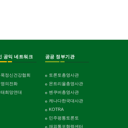
인 공익 네트워크
공공 정부기관
홍푹정신건강협회
토론토총영사관
생명의전화
몬트리올총영사관
생태희망연대
벤쿠버총영사관
캐나다한국대사관
KOTRA
민주평통토론토
재외통포협력센터