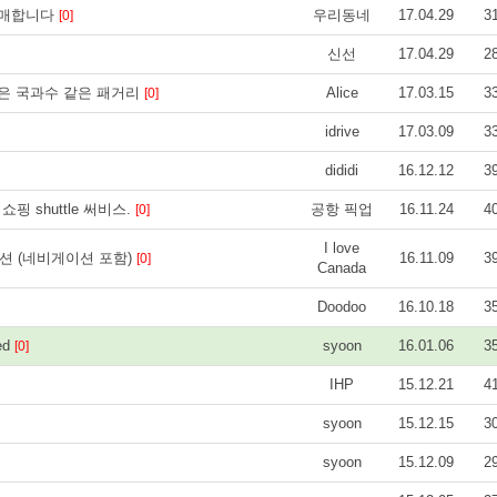
판매합니다
우리동네
17.04.29
3
[0]
신선
17.04.29
2
 젖은 국과수 같은 패거리
Alice
17.03.15
3
[0]
idrive
17.03.09
3
dididi
16.12.12
3
핑 shuttle 써비스.
공항 픽업
16.11.24
4
[0]
I love
 풀옵션 (네비게이션 포함)
16.11.09
3
[0]
Canada
Doodoo
16.10.18
3
ted
syoon
16.01.06
3
[0]
IHP
15.12.21
4
syoon
15.12.15
3
syoon
15.12.09
2