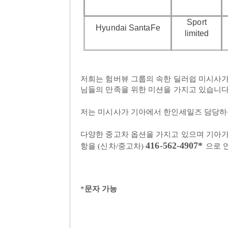
Sport
Hyundai SantaFe
limited
저희는
험버뷰
그룹의
속한
딜러쉽
미시사
님들의
만족을
위한
미션을
가지고
있습니
저는
미시사가
기아에서
한인세일즈
담당하
다양한
중고차
옵션을
가지고
있으며
기아
416-562-4907*
항을
(
신차
/
중고차
)
으로
*
문자
가능