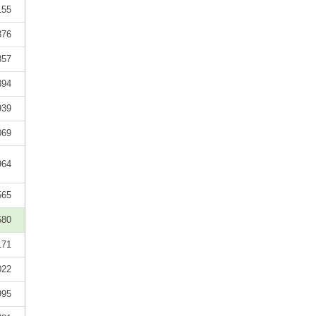
155
876
357
394
939
069
964
565
580
171
022
995