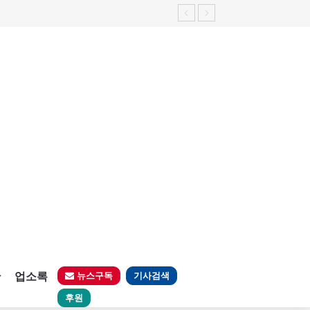
판
업소록
뉴스구독
기사검색
후원