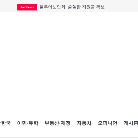
블루어노인회, 쏠쏠한 지원금 확보
HotNews
캐나다인 33% "생활비 부담에 보험 축소"
HotNews
"마약 범죄에 연루됐으니 돈 보내라"
HotNews
토론토 살사축제 총격 용의자 체포
HotNews
세계 10대 구조물서 내려오는 CN타워
CultureSports
이민자의 삶을 문학적 이야기로
CultureSports
미 총영사관 총격 용의자 2명 체포
HotNews
캐나다 공룡 화석, 주화로 탄생
CultureSports
"벌써 내년 여름이 기다려진다"
CultureSports
간한국
이민·유학
부동산·재정
자동차
오피니언
게시