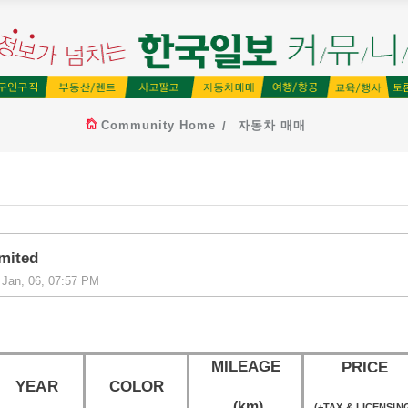
Community Home
자동차 매매
imited
 Jan, 06, 07:57 PM
MILEAGE
PRICE
YEAR
COLOR
(km)
(+TAX & LICENSIN