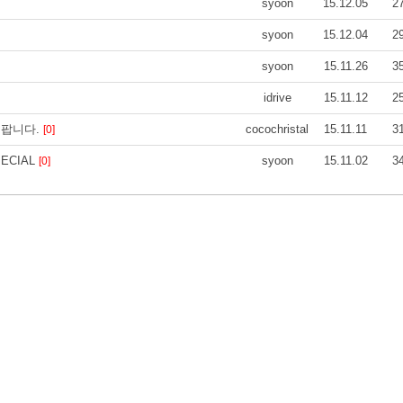
syoon
15.12.05
2
syoon
15.12.04
2
syoon
15.11.26
3
idrive
15.11.12
2
에 팝니다.
cocochristal
15.11.11
3
[0]
ECIAL
syoon
15.11.02
3
[0]