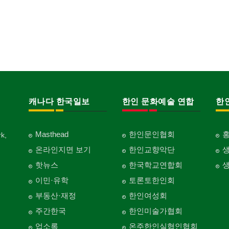
캐나다 한국일보
한인 문화예술 연합
한
Masthead
한인문인협회
k,
온라인지면 보기
한인교향악단
핫뉴스
한국학교연합회
이민·유학
토론토한인회
부동산·재정
한인여성회
주간한국
한인미술가협회
업소록
온주한인실협인협회