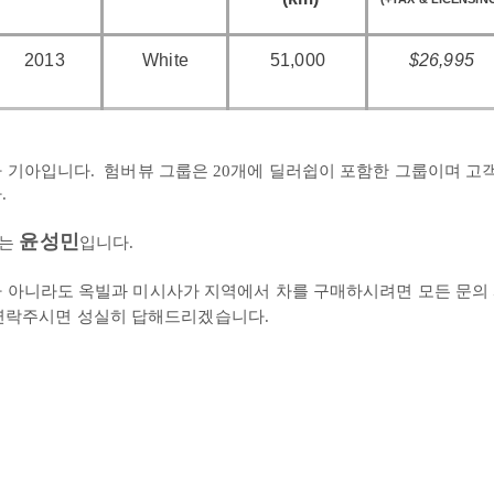
2013
White
51,000
$26,995
가
기아입니다
.
험버뷰
그룹은
20
개에
딜러쉽이
포함한
그룹이며
고
다
.
윤성민
는
입니다
.
가
아니라도
옥빌과
미시사가
지역에서
차를
구매하시려면
모든
문의
연락주시면
성실히
답해드리겠습니다
.