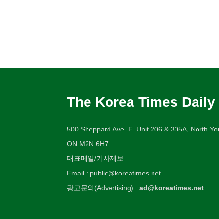
The Korea Times Daily
500 Sheppard Ave. E. Unit 206 & 305A, North Yor
ON M2N 6H7
대표메일/기사제보
Email : public@koreatimes.net
광고문의(Advertising) :
ad@koreatimes.net