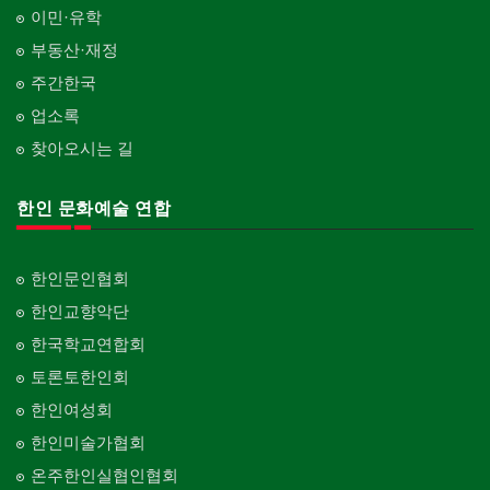
이민·유학
부동산·재정
주간한국
업소록
찾아오시는 길
한인 문화예술 연합
한인문인협회
한인교향악단
한국학교연합회
토론토한인회
한인여성회
한인미술가협회
온주한인실협인협회