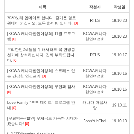
제목
작성자
작성일
7080노래 업데이트 합니다. 즐거운 할로
RTLS
19.10.23
윈데이 되십시오. 모두 화이팅 입니다.
[0]
[KCWA 캐나다한인여성회] 11월 프로그
KCWA캐나다
19.10.23
램
한인여성회
[0]
우리한인2세들을 위해서라도 꼭 연방총
선거에 참석하십시다. 진짜 부탁드립니
RTLS
19.10.17
다.
[0]
[KCWA 캐나다한인여성회] 스트레스 없
KCWA캐나다
19.10.16
는 건강한 인간관계
한인여성회
[0]
[KCWA 캐나다한인여성회] 부인과 검사
KCWA캐나다
19.10.16
한인여성회
[0]
Love Family "부부 데이트" 프로그램 안
캐나다 마음사
19.10.11
내
랑
[0]
[무료방문+할인] 우체국도 가능한 시대가
JoonYubChoi
19.10.10
왔습니다!
[0]