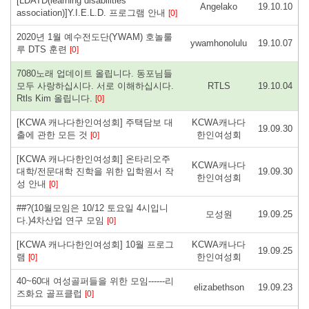
[LDATD(learning disabilities
Angelako
19.10.10
association)]Y.I.E.L.D. 프로그램 안내
[0]
2020년 1월 예수전도단(YWAM) 호놀룰
ywamhonolulu
19.10.07
루 DTS 훈련
[0]
7080노래 업데이트 올립니다. 동포님들
모두 사랑하십시다. 서로 이해하십시다.
RTLS
19.10.04
Rtls Kim 올립니다.
[0]
[KCWA 캐나다한인여성회] 주택담보 대
KCWA캐나다
19.09.30
출에 관한 모든 것
한인여성회
[0]
[KCWA 캐나다한인여성회] 온타리오주
KCWA캐나다
대학/전문대학 진학을 위한 입학원서 작
19.09.30
한인여성회
성 안내
[0]
##?(10월모임은 10/12 토요일 4시입니
모성원
19.09.25
다.)4차산업 연구 모임
[0]
[KCWA 캐나다한인여성회] 10월 프로그
KCWA캐나다
19.09.25
램
한인여성회
[0]
40~60대 여성골퍼들을 위한 모임------리
elizabethson
19.09.23
즈화요 골프클럽
[0]