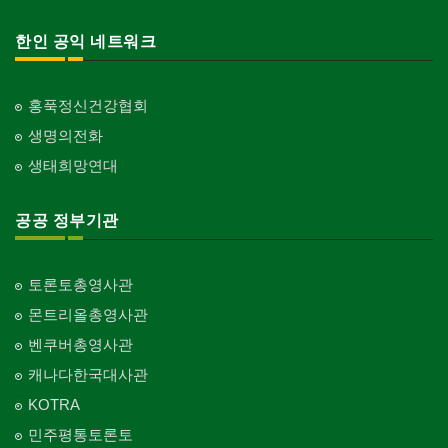
한인 공익 네트워크
홍푹정신건강협회
생명의전화
생태희망연대
공공 정부기관
토론토총영사관
몬트리올총영사관
벤쿠버총영사관
캐나다한국대사관
KOTRA
민주평통토론토