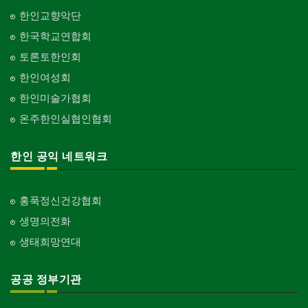
한인교향악단
한국학교연합회
토론토한인회
한인여성회
한인미술가협회
온주한인실협인협회
한인 공익 네트워크
홍푹정신건강협회
생명의전화
생태희망연대
공공 정부기관