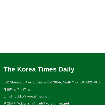
The Korea Times Daily
500 Sheppard Ave. E. Unit 206 & 305A, North York, ON M2N 6H7
대표메일/기사제보
Email : public@koreatimes.net
광고문의(Advertising) :
ad@koreatimes.net