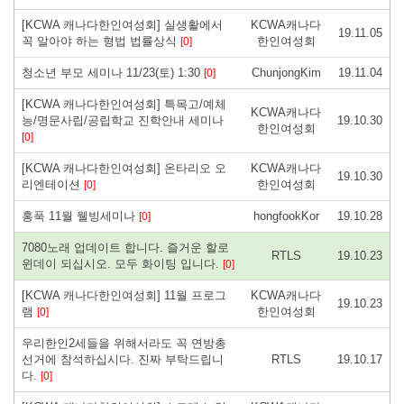
[KCWA 캐나다한인여성회] 실생활에서
KCWA캐나다
19.11.05
꼭 알아야 하는 형법 법률상식
한인여성회
[0]
청소년 부모 세미나 11/23(토) 1:30
ChunjongKim
19.11.04
[0]
[KCWA 캐나다한인여성회] 특목고/예체
KCWA캐나다
능/명문사립/공립학교 진학안내 세미나
19.10.30
한인여성회
[0]
[KCWA 캐나다한인여성회] 온타리오 오
KCWA캐나다
19.10.30
리엔테이션
한인여성회
[0]
홍푹 11월 웰빙세미나
hongfookKor
19.10.28
[0]
7080노래 업데이트 합니다. 즐거운 할로
RTLS
19.10.23
윈데이 되십시오. 모두 화이팅 입니다.
[0]
[KCWA 캐나다한인여성회] 11월 프로그
KCWA캐나다
19.10.23
램
한인여성회
[0]
우리한인2세들을 위해서라도 꼭 연방총
선거에 참석하십시다. 진짜 부탁드립니
RTLS
19.10.17
다.
[0]