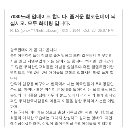
7080노래 업데이트 합니다. 즐거운 할로윈데이 되
십시오. 모두 화이팅 입니다.
RTLS (jehok**@hotmail.com) | 조회 : 1944 | Oct, 23, 06:07 PM
할로윈데이가 곧 다가옵니다.
북미어린아이들이 참으로 즐거워하고 또한 같은동네 이웃끼리
서로 알고 지낼수있게 되는 날이기도 합니다. 하지만, 안타깝게
도 많은 우리한인교회들은 이날을 할렐루야 혹은 할렐루윈이란
명칭으로 우리2세, 3세 아이들을 교회로 집합시켜 따로 놀게 합
니다.
만약에 입장을 바꾸어서 한국에서 사는 외국인들이 우리명절인
추석을, 마귀나 혹은 귀신이 온동네를 돌아다니는 날로 해석하고
본인의 아이들을 집에 가두어 놓고 안에서 끼리끼리 놀게 한다면
과연 우리한국사람들의 마음과 이들을 향한 우리의 시선은 어떨
까요.
저는 5대째 이어가는 장로교 출신 기독교인이지만, 우리한인교
회들의 이러한 모습에는 그다지 찬성하고 싶지는 않네요. 과연
예수님이셨더라면, 이렇게 즐거운이날 우리아이들을 끼리끼리