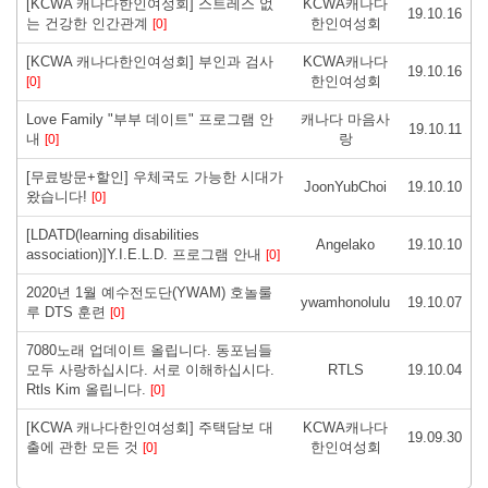
[KCWA 캐나다한인여성회] 스트레스 없
KCWA캐나다
19.10.16
는 건강한 인간관계
한인여성회
[0]
[KCWA 캐나다한인여성회] 부인과 검사
KCWA캐나다
19.10.16
한인여성회
[0]
Love Family "부부 데이트" 프로그램 안
캐나다 마음사
19.10.11
내
랑
[0]
[무료방문+할인] 우체국도 가능한 시대가
JoonYubChoi
19.10.10
왔습니다!
[0]
[LDATD(learning disabilities
Angelako
19.10.10
association)]Y.I.E.L.D. 프로그램 안내
[0]
2020년 1월 예수전도단(YWAM) 호놀룰
ywamhonolulu
19.10.07
루 DTS 훈련
[0]
7080노래 업데이트 올립니다. 동포님들
모두 사랑하십시다. 서로 이해하십시다.
RTLS
19.10.04
Rtls Kim 올립니다.
[0]
[KCWA 캐나다한인여성회] 주택담보 대
KCWA캐나다
19.09.30
출에 관한 모든 것
한인여성회
[0]