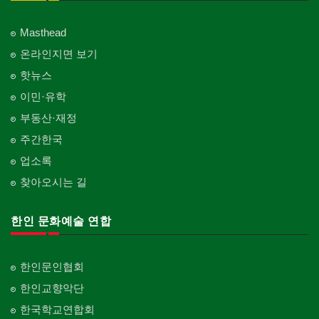
Masthead
온라인지면 보기
핫뉴스
이민·유학
부동산·재정
주간한국
업소록
찾아오시는 길
한인 문화예술 연합
한인문인협회
한인교향악단
한국학교연합회