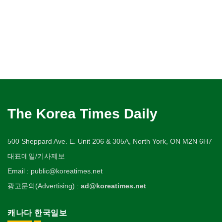
The Korea Times Daily
500 Sheppard Ave. E. Unit 206 & 305A, North York, ON M2N 6H7
대표메일/기사제보
Email : public@koreatimes.net
광고문의(Advertising) :
ad@koreatimes.net
캐나다 한국일보