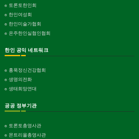
토론토한인회
한인여성회
한인미술가협회
온주한인실협인협회
한인 공익 네트워크
홍푹정신건강협회
생명의전화
생태희망연대
공공 정부기관
토론토총영사관
몬트리올총영사관