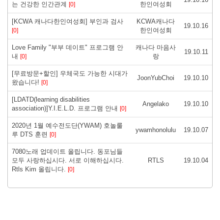
는 건강한 인간관계
한인여성회
[0]
[KCWA 캐나다한인여성회] 부인과 검사
KCWA캐나다
19.10.16
한인여성회
[0]
Love Family "부부 데이트" 프로그램 안
캐나다 마음사
19.10.11
내
랑
[0]
[무료방문+할인] 우체국도 가능한 시대가
JoonYubChoi
19.10.10
왔습니다!
[0]
[LDATD(learning disabilities
Angelako
19.10.10
association)]Y.I.E.L.D. 프로그램 안내
[0]
2020년 1월 예수전도단(YWAM) 호놀룰
ywamhonolulu
19.10.07
루 DTS 훈련
[0]
7080노래 업데이트 올립니다. 동포님들
모두 사랑하십시다. 서로 이해하십시다.
RTLS
19.10.04
Rtls Kim 올립니다.
[0]