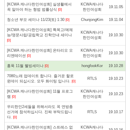
[KCWA 캐나다한인여성회] 실생활에서
KCWA캐나다
19.11.05
꼭 알아야 하는 형법 법률상식
한인여성회
[0]
청소년 부모 세미나 11/23(토) 1:30
ChunjongKim
19.11.04
[0]
[KCWA 캐나다한인여성회] 특목고/예체
KCWA캐나다
능/명문사립/공립학교 진학안내 세미나
19.10.30
한인여성회
[0]
[KCWA 캐나다한인여성회] 온타리오 오
KCWA캐나다
19.10.30
리엔테이션
한인여성회
[0]
홍푹 11월 웰빙세미나
hongfookKor
19.10.28
[0]
7080노래 업데이트 합니다. 즐거운 할로
RTLS
19.10.23
윈데이 되십시오. 모두 화이팅 입니다.
[0]
[KCWA 캐나다한인여성회] 11월 프로그
KCWA캐나다
19.10.23
램
한인여성회
[0]
우리한인2세들을 위해서라도 꼭 연방총
선거에 참석하십시다. 진짜 부탁드립니
RTLS
19.10.17
다.
[0]
[KCWA 캐나다한인여성회] 스트레스 없
KCWA캐나다
19.10.16