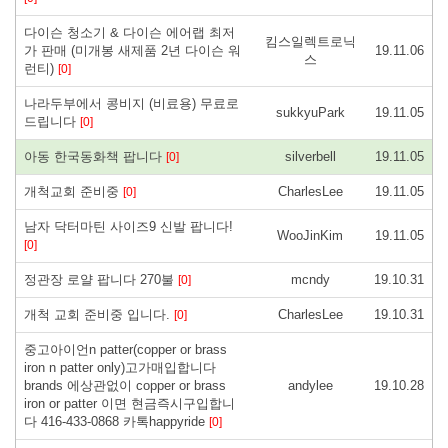
다이슨 청소기 & 다이슨 에어랩 최저
킴스일렉트로닉
가 판매 (미개봉 새제품 2년 다이슨 워
19.11.06
스
런티)
[0]
나라두부에서 콩비지 (비료용) 무료로
sukkyuPark
19.11.05
드립니다
[0]
아동 한국동화책 팝니다
silverbell
19.11.05
[0]
개척교회 준비중
CharlesLee
19.11.05
[0]
남자 닥터마틴 사이즈9 신발 팝니다!
WooJinKim
19.11.05
[0]
정관장 로얄 팝니다 270불
mcndy
19.10.31
[0]
개척 교회 준비중 입니다.
CharlesLee
19.10.31
[0]
중고아이언n patter(copper or brass
iron n patter only)고가매입합니다
brands 에상관없이 copper or brass
andylee
19.10.28
iron or patter 이면 현금즉시구입합니
다 416-433-0868 카톡happyride
[0]