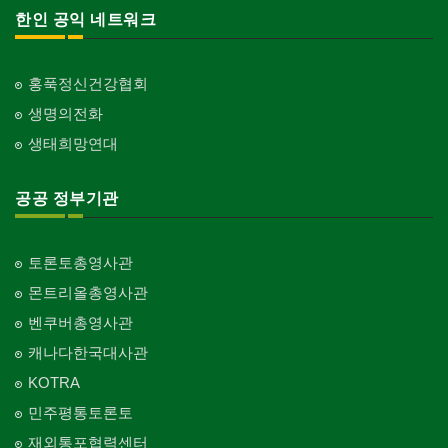
한인 공익 네트워크
홍푹정신건강협회
생명의전화
생태희망연대
공공 정부기관
토론토총영사관
몬트리올총영사관
벤쿠버총영사관
캐나다한국대사관
KOTRA
민주평통토론토
재외통포협력센터