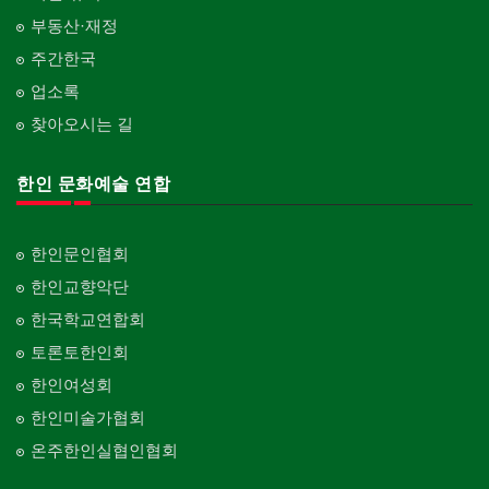
부동산·재정
주간한국
업소록
찾아오시는 길
한인 문화예술 연합
한인문인협회
한인교향악단
한국학교연합회
토론토한인회
한인여성회
한인미술가협회
온주한인실협인협회