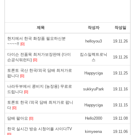
제목
작성자
작성일
현지에서 한국 화장품 필요하신분
helloyou3
19.11.26
~~~~!!
[0]
다이슨 전품목 최저가보장판매 (다이
킴스일렉트로닉
19.11.26
슨공식워런티)
스
[0]
토론토 국산 한국/외국 담배 최저가로
Happyciga
19.11.25
팝니다
[0]
나라두부에서 콩비지 (농장용) 무료로
sukkyuPark
19.11.16
드립니다
[0]
토론토 한국 /외국 담배 최저가로 팝니
Happyciga
19.11.15
다
[0]
담배 팔아요
Hello2000
19.11.08
[0]
한국 실시간 방송 시청어플 사이다TV
kimyeena
19.11.06
[0]