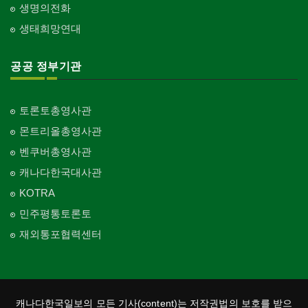
생명의전화
생태희망연대
공공 정부기관
토론토총영사관
몬트리올총영사관
벤쿠버총영사관
캐나다한국대사관
KOTRA
민주평통토론토
재외통포협력센터
캐나다한국일보의 모든 기사(content)는 저작권법의 보호를 받으