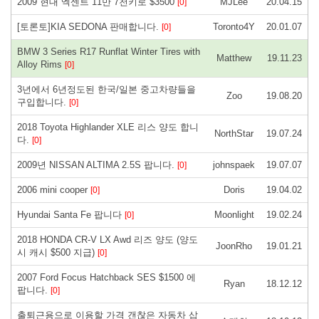
2009 현대 엑센트 11만 7천키로 $3500
MJLee
20.04.15
[0]
[토론토]KIA SEDONA 판매합니다.
Toronto4Y
20.01.07
[0]
BMW 3 Series R17 Runflat Winter Tires with
Matthew
19.11.23
Alloy Rims
[0]
3년에서 6년정도된 한국/일본 중고차량들을
Zoo
19.08.20
구입합니다.
[0]
2018 Toyota Highlander XLE 리스 양도 합니
NorthStar
19.07.24
다.
[0]
2009년 NISSAN ALTIMA 2.5S 팝니다.
johnspaek
19.07.07
[0]
2006 mini cooper
Doris
19.04.02
[0]
Hyundai Santa Fe 팝니다
Moonlight
19.02.24
[0]
2018 HONDA CR-V LX Awd 리즈 양도 (양도
JoonRho
19.01.21
시 캐시 $500 지급)
[0]
2007 Ford Focus Hatchback SES $1500 에
Ryan
18.12.12
팝니다.
[0]
출퇴근용으로 이용할 가격 갠찮은 자동차 삽