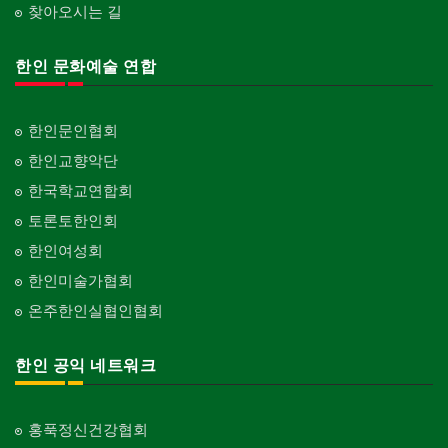
찾아오시는 길
한인 문화예술 연합
한인문인협회
한인교향악단
한국학교연합회
토론토한인회
한인여성회
한인미술가협회
온주한인실협인협회
한인 공익 네트워크
홍푹정신건강협회