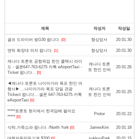
제목
작성자
작성일
골프 드라이버 핑G30 팝니다.
항상앞서
20.01.30
[0]
엔틱 화장대 의자 팝니다.
항상앞서
20.01.30
[1]
캐나다 토론토 공항픽업 한인 콜택시 라이
캐나다 토론
드 - 셀폰647-763-6275 카톡 eAirportTaxi -
20.01.26
토 한인 민박
Ticket 팝니다...
[0]
◀캐나다 토론토 나이아가라 폭포 한인 여
행사▶....나이아가라 폭포 당일 관광
캐나다 토론
20.01.25
Tickect 팝니다....셀폰 647-763-6275 카톡
토 한인 민박
eAirportTaxi
[0]
*****토론토 현지에서 한국담배 팔아요
Protor
20.01.22
*****
[0]
식탁,가죽쇼파 팝니다. /North York
JamesKim
20.01.18
[0]
대형자동만두기계 $200
sukkyuPark
20.01.15
[0]