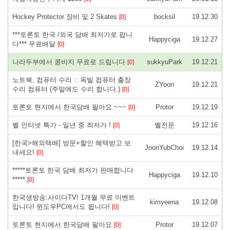
Hockey Protector 장비 및 2 Skates
bocksil
19.12.30
[0]
***토론토 한국 /외국 담배 최저가로 팝니
Happyciga
19.12.27
다*** 무료배달
[0]
나라두부에서 콩비지 무료로 드립니다
sukkyuPark
19.12.21
[0]
노트북, 컴퓨터 수리 :: 옥빌 컴퓨터 출장
ZYoon
19.12.21
수리 컴퓨터 (주말에도 수리 합니다.)
[0]
토론토 현지에서 한국담배 팔아요 ~~~
Protor
19.12.19
[0]
벨 인터넷 특가 - 일년 중 최저가 !
벨전문
19.12.16
[0]
[한국>해외택배] 방문+할인 혜택받고 보
JoonYubChoi
19.12.14
내세요!
[0]
*****토론토 한국 담배 최저가 판매합니다
Happyciga
19.12.10
*****
[0]
한국생방송:사이다TV! 1개월 무료 이벤트
kimyeena
19.12.08
입니다! 윈도우PC에서도 됩니다!
[0]
토론토 현지에서 한국담배 팔아요
Protor
19.12.07
[0]