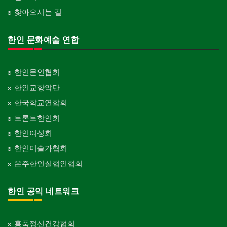
찾아오시는 길
한인 문화예술 연합
한인문인협회
한인교향악단
한국학교연합회
토론토한인회
한인여성회
한인미술가협회
온주한인실협인협회
한인 공익 네트워크
홍푹정신건강협회