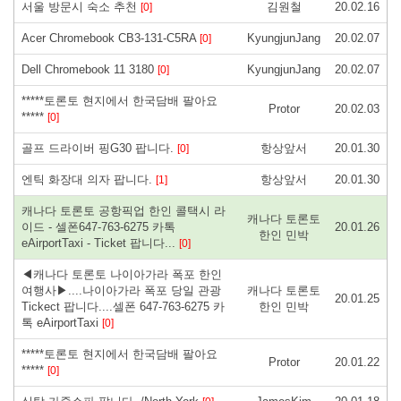
서울 방문시 숙소 추천
김원철
20.02.16
[0]
Acer Chromebook CB3-131-C5RA
KyungjunJang
20.02.07
[0]
Dell Chromebook 11 3180
KyungjunJang
20.02.07
[0]
*****토론토 현지에서 한국담배 팔아요
Protor
20.02.03
*****
[0]
골프 드라이버 핑G30 팝니다.
항상앞서
20.01.30
[0]
엔틱 화장대 의자 팝니다.
항상앞서
20.01.30
[1]
캐나다 토론토 공항픽업 한인 콜택시 라
캐나다 토론토
이드 - 셀폰647-763-6275 카톡
20.01.26
한인 민박
eAirportTaxi - Ticket 팝니다...
[0]
◀캐나다 토론토 나이아가라 폭포 한인
여행사▶....나이아가라 폭포 당일 관광
캐나다 토론토
20.01.25
Tickect 팝니다....셀폰 647-763-6275 카
한인 민박
톡 eAirportTaxi
[0]
*****토론토 현지에서 한국담배 팔아요
Protor
20.01.22
*****
[0]