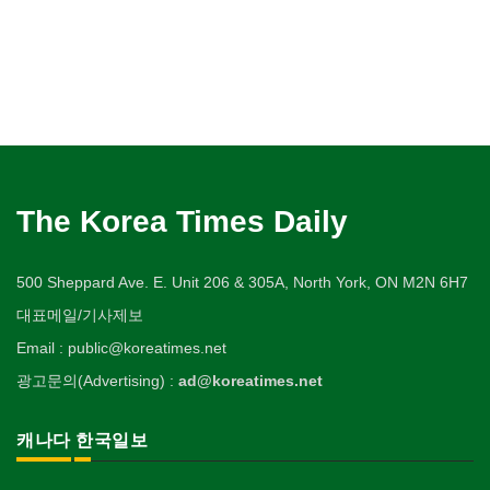
The Korea Times Daily
500 Sheppard Ave. E. Unit 206 & 305A, North York, ON M2N 6H7
대표메일/기사제보
Email : public@koreatimes.net
광고문의(Advertising) :
ad@koreatimes.net
캐나다 한국일보