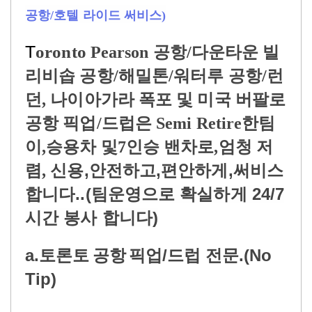
공항/호텔 라이드 써비스)
T
oronto
Pearson 공항/다운타운 빌
리비솝 공항/해밀톤/워터루 공항/런
던, 나이아가라 폭포 및 미국 버팔로
공항 픽업/드럽은 Semi Retire한팀
이,승용차 및7인승 밴차로,엄청 저
신용,안전하고,
편안하게,써비스
렴,
합니다
..(팀운영으로 확실하게 24/7
시간 봉사 합니다)
a.
/
.(No
토론토
공항
픽업
드럽 전문
Tip)