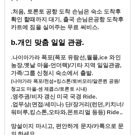
.처음, 토론토 공항 도착 손님은 숙소 도착후
확인 할때까지 대기, 출국 손님은공항 도착후
카트에 짐을 실어주는 무료 써비스.
b.개인
맞
춤
일일 관광
.
폭포(폭포 유람선,월풀,ice 와인
.
나이아가라
농장,옛날 마을-언더랙)/기타 지역 일일
관광,
가족/그룹
신청시
숙소에서
출발
.
(나야가라 폭포/천섬+킹스톤/토버모리/알콘퀸 공원/
청교도 마을-센 제콥스/토론토 시내)
.영주권/
비자
갱신
미국
국경
Ride
.
.
업무상(면접/세미나)
단/
장거리
(
런던
,키치너/
워터루,킹스톤,
오타와,몬트리얼 등등
) Ride..
망설이지 마시고,
편안하게 문자/카톡으로
문
의
하세요
.