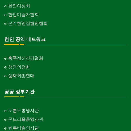
한인여성회
한인미술가협회
온주한인실협인협회
한인 공익 네트워크
홍푹정신건강협회
생명의전화
생태희망연대
공공 정부기관
토론토총영사관
몬트리올총영사관
벤쿠버총영사관