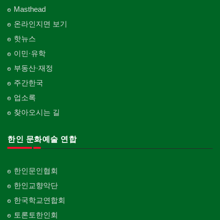
Masthead
온라인지면 보기
핫뉴스
이민·유학
부동산·재정
주간한국
업소록
찾아오시는 길
한인 문화예술 연합
한인문인협회
한인교향악단
한국학교연합회
토론토한인회