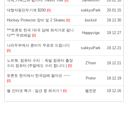
식탁,가죽쇼파 팝니다. /North York
JamesKim
20.01.18
[0]
대형자동만두기계 $200
sukkyuPark
20.01.15
[0]
Hockey Protector 장비 및 2 Skates
bocksil
19.12.30
[0]
***토론토 한국 /외국 담배 최저가로 팝니
Happyciga
19.12.27
다*** 무료배달
[0]
나라두부에서 콩비지 무료로 드립니다
sukkyuPark
19.12.21
[0]
노트북, 컴퓨터 수리 :: 옥빌 컴퓨터 출장
ZYoon
19.12.21
수리 컴퓨터 (주말에도 수리 합니다.)
[0]
토론토 현지에서 한국담배 팔아요 ~~~
Protor
19.12.19
[0]
벨 인터넷 특가 - 일년 중 최저가 !
벨전문
19.12.16
[0]