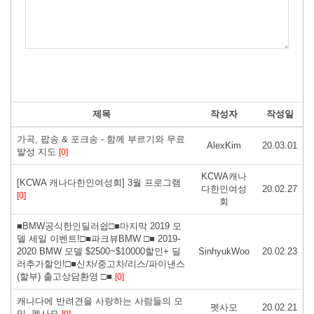
제목
작성자
작성일
가곡, 팝송 & 포크송 - 함께 부르기와 무료
AlexKim
20.03.01
발성 지도
[0]
KCWA캐나
[KCWA 캐나다한인여성회] 3월 프로그램
다한인여성
20.02.27
[0]
회
■BMW공식한인딜러쉽□■마지막 2019 모
델 세일 이벤트!□■파크뷰BMW □■ 2019-
2020 BMW 모델 $2500~$10000할인+ 딜
SinhyukWoo
20.02.23
러추가할인!□■신차/중고차/리스/파이낸스
(할부) 출고상담환영 □■
[0]
캐나다에 반려견을 사랑하는 사람들의 모
펫사모
20.02.21
임. 펫사모
[0]