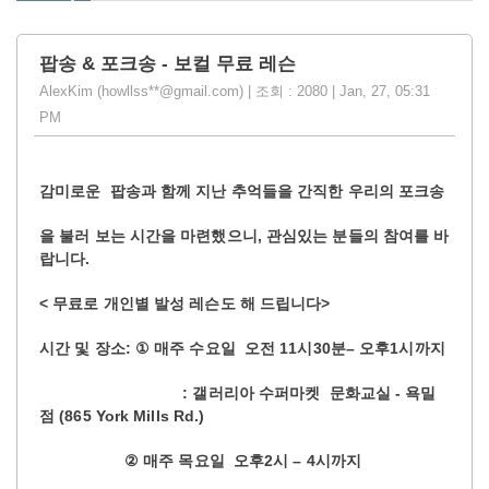
팝송 & 포크송 - 보컬 무료 레슨
AlexKim (howllss**@gmail.com) | 조회 : 2080 | Jan, 27, 05:31
PM
감미로운
팝송과
함께
지난
추억들을
간직한
우리의
포크송
,
을
불러
보는
시간을
마련했으니
관심있는
분들의
참여를
바
.
랍니다
<
>
무료로
개인별
발성
레슨도
해
드립니다
: ①
11
30
–
1
시간
및
장소
매주
수요일
오전
시
분
오후
시까지
:
-
갤러리아
수퍼마켓
문화교실
욕밀
(865 York Mills Rd.)
점
②
2
– 4
매주
목요일
오후
시
시까지