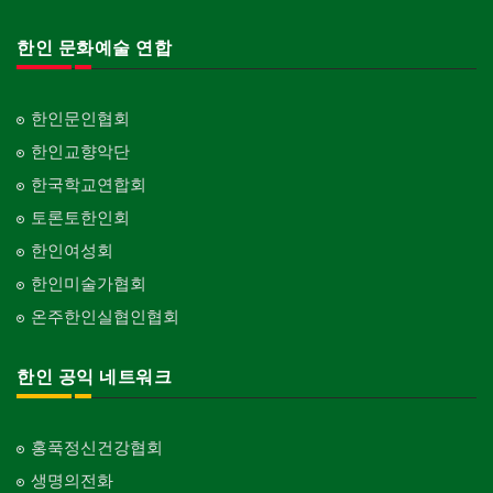
한인 문화예술 연합
한인문인협회
한인교향악단
한국학교연합회
토론토한인회
한인여성회
한인미술가협회
온주한인실협인협회
한인 공익 네트워크
홍푹정신건강협회
생명의전화