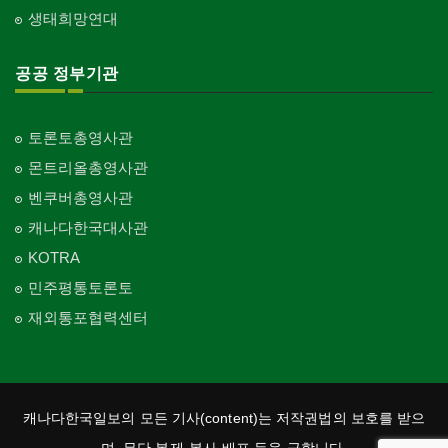
생태희망연대
공공 정부기관
토론토총영사관
몬트리올총영사관
벤쿠버총영사관
캐나다한국대사관
KOTRA
민주평통토론토
재외통포협력센터
캐나다한국일보의 모든 기사(content)는 저작권법의 보호를 받으
며, 무단 복제·복사·배포 등을 금합니다.