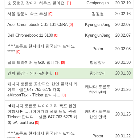
소,중현경 강아지 하우스 팔아요!
Genipenquin
20.02.19
[1]
서울 방문시 숙소 추천
김원철
20.02.16
[0]
Acer Chromebook CB3-131-C5RA
KyungjunJang
20.02.07
[0]
Dell Chromebook 11 3180
KyungjunJang
20.02.07
[0]
*****토론토 현지에서 한국담배 팔아요
Protor
20.02.03
*****
[0]
골프 드라이버 핑G30 팝니다.
항상앞서
20.01.30
[0]
엔틱 화장대 의자 팝니다.
항상앞서
20.01.30
[1]
캐나다 토론토 공항픽업 한인 콜택시 라
캐나다 토론토
이드 - 셀폰647-763-6275 카톡
20.01.26
한인 민박
eAirportTaxi - Ticket 팝니다...
[0]
◀캐나다 토론토 나이아가라 폭포 한인
여행사▶....나이아가라 폭포 당일 관광
캐나다 토론토
20.01.25
Tickect 팝니다....셀폰 647-763-6275 카
한인 민박
톡 eAirportTaxi
[0]
*****토론토 현지에서 한국담배 팔아요
Protor
20.01.22