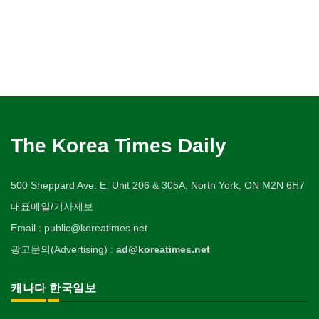
The Korea Times Daily
500 Sheppard Ave. E. Unit 206 & 305A, North York, ON M2N 6H7
대표메일/기사제보
Email : public@koreatimes.net
광고문의(Advertising) :
ad@koreatimes.net
캐나다 한국일보