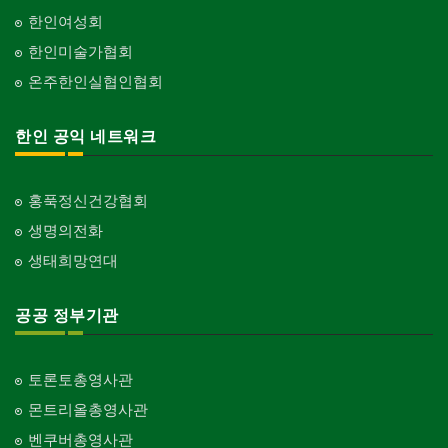
한인여성회
한인미술가협회
온주한인실협인협회
한인 공익 네트워크
홍푹정신건강협회
생명의전화
생태희망연대
공공 정부기관
토론토총영사관
몬트리올총영사관
벤쿠버총영사관