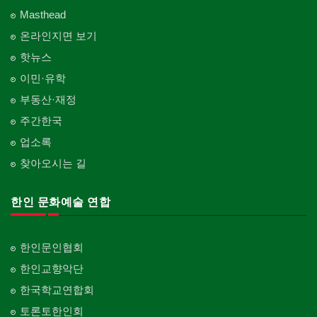
Masthead
온라인지면 보기
핫뉴스
이민·유학
부동산·재정
주간한국
업소록
찾아오시는 길
한인 문화예술 연합
한인문인협회
한인교향악단
한국학교연합회
토론토한인회