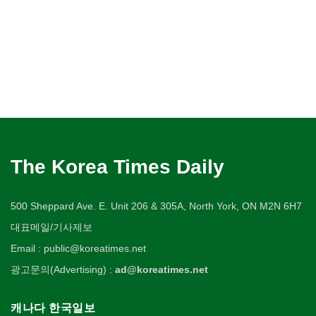
The Korea Times Daily
500 Sheppard Ave. E. Unit 206 & 305A, North York, ON M2N 6H7
대표메일/기사제보
Email : public@koreatimes.net
광고문의(Advertising) :
ad@koreatimes.net
캐나다 한국일보