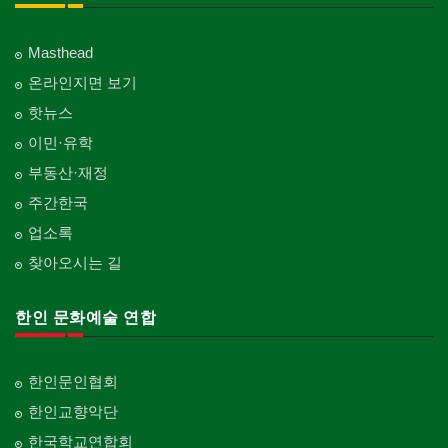
Masthead
온라인지면 보기
핫뉴스
이민·유학
부동산·재정
주간한국
업소록
찾아오시는 길
한인 문화예술 연합
한인문인협회
한인교향악단
한국학교연합회