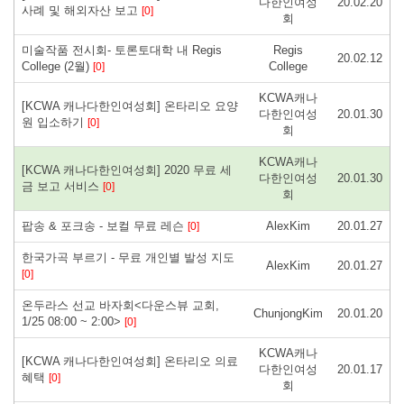
다한인여성
20.02.20
사례 및 해외자산 보고
[0]
회
미술작품 전시회- 토론토대학 내 Regis
Regis
20.02.12
College (2월)
College
[0]
KCWA캐나
[KCWA 캐나다한인여성회] 온타리오 요양
다한인여성
20.01.30
원 입소하기
[0]
회
KCWA캐나
[KCWA 캐나다한인여성회] 2020 무료 세
다한인여성
20.01.30
금 보고 서비스
[0]
회
팝송 & 포크송 - 보컬 무료 레슨
AlexKim
20.01.27
[0]
한국가곡 부르기 - 무료 개인별 발성 지도
AlexKim
20.01.27
[0]
온두라스 선교 바자회<다운스뷰 교회,
ChunjongKim
20.01.20
1/25 08:00 ~ 2:00>
[0]
KCWA캐나
[KCWA 캐나다한인여성회] 온타리오 의료
다한인여성
20.01.17
혜택
[0]
회