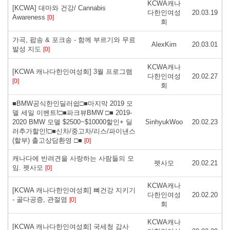
KCWA캐나
[KCWA] 대마와 건강/ Cannabis
다한인여성
20.03.19
Awareness
[0]
회
가곡, 팝송 & 포크송 - 함께 부르기와 무료
AlexKim
20.03.01
발성 지도
[0]
KCWA캐나
[KCWA 캐나다한인여성회] 3월 프로그램
다한인여성
20.02.27
[0]
회
■BMW공식한인딜러쉽□■마지막 2019 모
델 세일 이벤트!□■파크뷰BMW □■ 2019-
2020 BMW 모델 $2500~$10000할인+ 딜
SinhyukWoo
20.02.23
러추가할인!□■신차/중고차/리스/파이낸스
(할부) 출고상담환영 □■
[0]
캐나다에 반려견을 사랑하는 사람들의 모
펫사모
20.02.21
임. 펫사모
[0]
KCWA캐나
[KCWA 캐나다한인여성회] 뼈건강 지키기
다한인여성
20.02.20
- 골다공증, 관절염
[0]
회
KCWA캐나
[KCWA 캐나다한인여성회] 국세청 감사