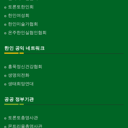
토론토한인회
한인여성회
한인미술가협회
온주한인실협인협회
한인 공익 네트워크
홍푹정신건강협회
생명의전화
생태희망연대
공공 정부기관
토론토총영사관
몬트리올총영사관