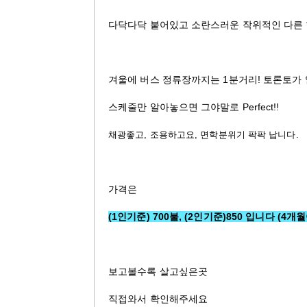
다닥다닥 붙어있고 소란스러운 작위적인 다른 
겨울에 버스 정류장까지는 1분거리! 토론토가
스케줄만 알아놓으면 그야말로 Perfect!!
채광좋고, 조용하고요, 면학분위기 팍팍 납니다.
가격은
(1인기준) 700불, (2인기준)850 입니다 (4개
보고볼수록 살고싶은곳
직접와서 확인해주세요