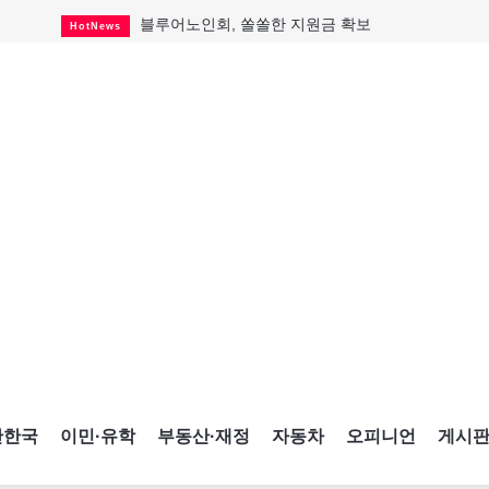
블루어노인회, 쏠쏠한 지원금 확보
HotNews
캐나다인 33% "생활비 부담에 보험 축소"
HotNews
"마약 범죄에 연루됐으니 돈 보내라"
HotNews
토론토 살사축제 총격 용의자 체포
HotNews
세계 10대 구조물서 내려오는 CN타워
CultureSports
이민자의 삶을 문학적 이야기로
CultureSports
미 총영사관 총격 용의자 2명 체포
HotNews
캐나다 공룡 화석, 주화로 탄생
CultureSports
"벌써 내년 여름이 기다려진다"
CultureSports
간한국
이민·유학
부동산·재정
자동차
오피니언
게시