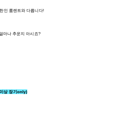
한인 룸
렌트
와 다릅니다!
 얼마나 추운지 아시죠?
월이상 장기only)