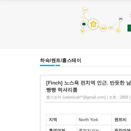
하숙/렌트/홈스테이
[Finch] 노스욕 핀치역 인근. 반듯한
빵빵 럭셔리룸
뽑기조아 (veronicah**@gmail.com) | 조회 : 2868 | 
지역
North York
렌트비
흡연여부
흡연자가능
주차여부