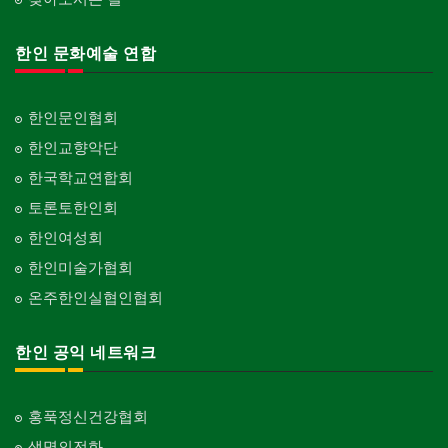
한인 문화예술 연합
한인문인협회
한인교향악단
한국학교연합회
토론토한인회
한인여성회
한인미술가협회
온주한인실협인협회
한인 공익 네트워크
홍푹정신건강협회
생명의전화