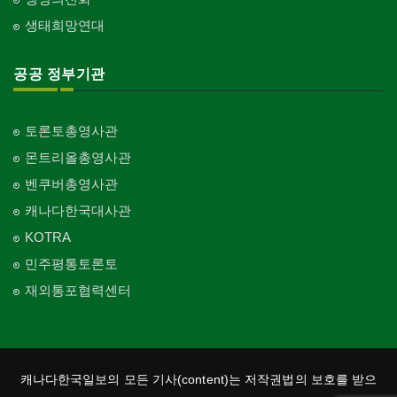
생태희망연대
공공 정부기관
토론토총영사관
몬트리올총영사관
벤쿠버총영사관
캐나다한국대사관
KOTRA
민주평통토론토
재외통포협력센터
캐나다한국일보의 모든 기사(content)는 저작권법의 보호를 받으