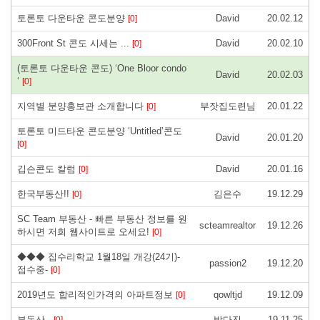
토론토 다운타운 콘도분양
David
20.02.12
[0]
300Front St 콘도 시세는 ...
David
20.02.10
[0]
(토론토 다운타운 콘도) ‘One Bloor condo
David
20.02.03
‘
[0]
지역별 분양홍보관 소개합니다
부잣집도련님
20.01.22
[0]
토론토 미드타운 콘도분양 ‘Untitled’콘도
David
20.01.20
[0]
깁슨콘도 칼럼
David
20.01.16
[0]
한국부동산!!
김은수
19.12.29
[0]
SC Team 부동산 - 빠른 부동산 정보를 원
scteamrealtor
19.12.26
하시면 저희 웹사이트로 오세요!
[0]
◆◆◆ 집수리학교 1월18일 개강(24기)-
passion2
19.12.20
접수중-
[0]
2019년도 합리적인가격의 아파트정보
qowltjd
19.12.09
[0]
부동산..
박다진
19.11.25
[0]