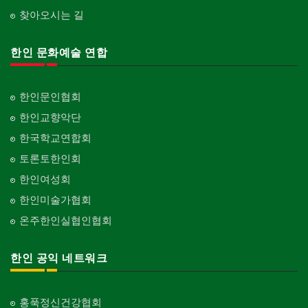
찾아오시는 길
한인 문화예술 연합
한인문인협회
한인교향악단
한국학교연합회
토론토한인회
한인여성회
한인미술가협회
온주한인실협인협회
한인 공익 네트워크
홍푹정신건강협회