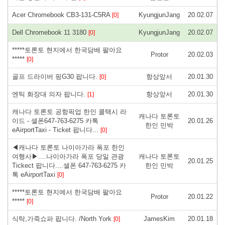
Acer Chromebook CB3-131-C5RA
KyungjunJang
20.02.07
[0]
Dell Chromebook 11 3180
KyungjunJang
20.02.07
[0]
*****토론토 현지에서 한국담배 팔아요
Protor
20.02.03
*****
[0]
골프 드라이버 핑G30 팝니다.
항상앞서
20.01.30
[0]
엔틱 화장대 의자 팝니다.
항상앞서
20.01.30
[1]
캐나다 토론토 공항픽업 한인 콜택시 라
캐나다 토론토
이드 - 셀폰647-763-6275 카톡
20.01.26
한인 민박
eAirportTaxi - Ticket 팝니다...
[0]
◀캐나다 토론토 나이아가라 폭포 한인
여행사▶....나이아가라 폭포 당일 관광
캐나다 토론토
20.01.25
Tickect 팝니다....셀폰 647-763-6275 카
한인 민박
톡 eAirportTaxi
[0]
*****토론토 현지에서 한국담배 팔아요
Protor
20.01.22
*****
[0]
식탁,가죽쇼파 팝니다. /North York
JamesKim
20.01.18
[0]