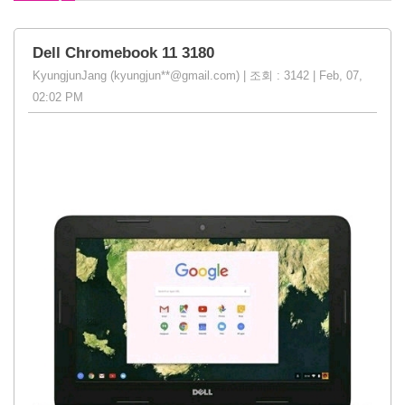
Dell Chromebook 11 3180
KyungjunJang (kyungjun**@gmail.com) | 조회 : 3142 | Feb, 07,
02:02 PM