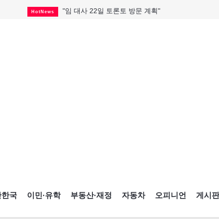
"임 대사 22일 토론토 방문 계획"
HotNews
캐나다 관광업, 올여름 기록적 호황
HotNews
온타리오 3곳 보궐선거 확정
HotNews
캐나다·미국 교역 20억 불 감소
HotNews
온타리오 공공기관 8곳 감사
HotNews
국내 신차 판매 2개월 연속 증가
Car
토론토 임대주택 5,600가구 공급
HotNews
"음향 시스템 필요한가요?"
HotNews
자매 작가, 장애인 재활캠프서 특별한 재능기부
HotNews
간한국
이민·유학
부동산·재정
자동차
오피니언
게시