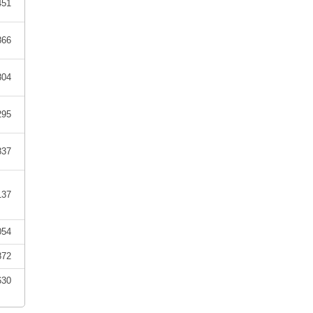
451
866
804
295
837
137
054
872
630