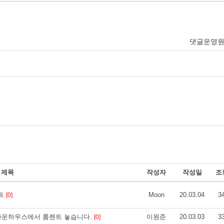
댓글운영
제목
작성자
작성일
조
렌트
Moon
20.03.04
3
[0]
) 의 예쁜 타운하우스에서 룸렌트 놓습니다.
이원준
20.03.03
3
[0]