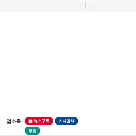
판
업소록
뉴스구독
기사검색
후원