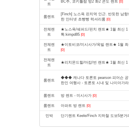
BC주, 코키틀람 방2 화2 콘도 렌트
[0]
트
[Finch] 노스욕 핀치역 인근. 반듯한 남
룸렌트
한 인터넷 초빵빵 럭셔리룸
[0]
전체렌
★노스욕/쉐퍼드/핀치 랜트★ 1월 최신 1 Bed 2 
트
톡:kimpd85
[0]
전체렌
★이토비코/미시사가/옥빌 랜트★ 1월 최신 1 Bed
트
[0]
전체렌
★리치몬드힐/마캄/번 랜트★ 1월 최신 1 Bed 2 
트
◆◆◆ 캐나다 토론토 pearson 피어슨
룸렌트
한인 여행사 - 토론토 시내 및 나이아가
룸렌트
방 렌트 - 미시사가
[0]
룸렌트
아파트 방 렌트
[0]
민박
단기렌트 Keele/Finch 지하철 도보5분