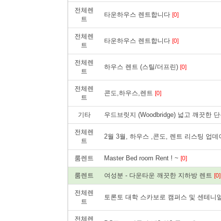
전체렌
타운하우스 렌트합니다
[0]
트
전체렌
타운하우스 렌트합니다
[0]
트
전체렌
하우스 렌트 (스틸/더프린)
[0]
트
전체렌
콘도,하우스,렌트
[0]
트
기타
우드브릿지 (Woodbridge) 넓고 깨끗
전체렌
2월 3월, 하우스 ,콘도, 렌트 리스팅 업
트
룸렌트
Master Bed room Rent ! ~
[0]
룸렌트
여성분 - 다운타운 깨끗한 지하방 렌트
[0]
전체렌
토론토 대학 스카보로 캠퍼스 및 센테니
트
전체렌