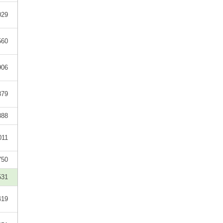
029
560
906
879
888
011
750
531
419