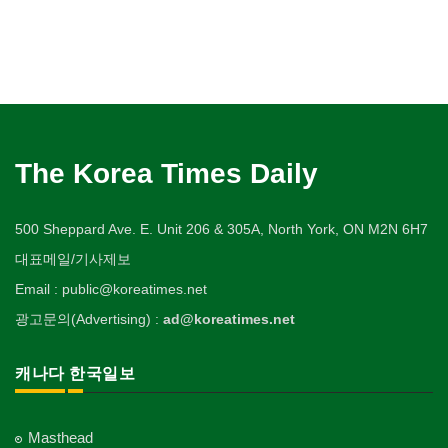
The Korea Times Daily
500 Sheppard Ave. E. Unit 206 & 305A, North York, ON M2N 6H7
대표메일/기사제보
Email : public@koreatimes.net
광고문의(Advertising) :
ad@koreatimes.net
캐나다 한국일보
Masthead