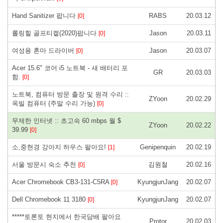
Hand Sanitizer 팝니다
RABS
20.03.12
[0]
롤링힐 골프티켙(2020)팝니다
Jason
20.03.11
[0]
여성용 혼마 드라이버
Jason
20.03.07
[0]
Acer 15.6" 코어 i5 노트북 - 새 배터리 포
GR
20.03.03
함.
[0]
노트북, 컴퓨터 방문 출장 및 원격 수리 ::
ZYoon
20.02.29
옥빌 컴퓨터 (주말 수리 가능)
[0]
무제한 인터넷 :: 초고속 60 mbps 월 $
ZYoon
20.02.22
39.99
[0]
소,중현경 강아지 하우스 팔아요!
Genipenquin
20.02.19
[1]
서울 방문시 숙소 추천
김원철
20.02.16
[0]
Acer Chromebook CB3-131-C5RA
KyungjunJang
20.02.07
[0]
Dell Chromebook 11 3180
KyungjunJang
20.02.07
[0]
*****토론토 현지에서 한국담배 팔아요
Protor
20.02.03