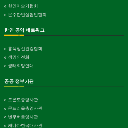
한인미술가협회
온주한인실협인협회
한인 공익 네트워크
홍푹정신건강협회
생명의전화
생태희망연대
공공 정부기관
토론토총영사관
몬트리올총영사관
벤쿠버총영사관
캐나다한국대사관