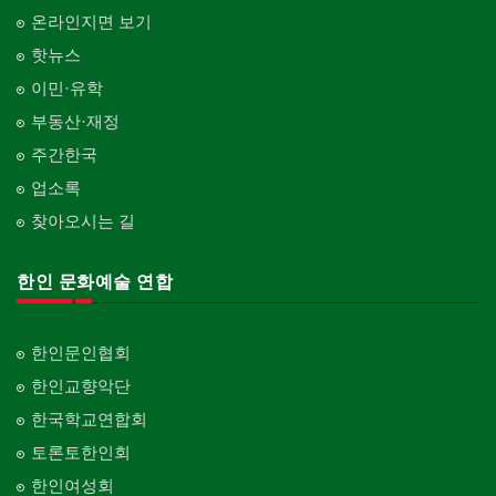
온라인지면 보기
핫뉴스
이민·유학
부동산·재정
주간한국
업소록
찾아오시는 길
한인 문화예술 연합
한인문인협회
한인교향악단
한국학교연합회
토론토한인회
한인여성회