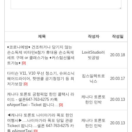
제목
작성자
작성일
♦코로나예방♦ 건조하거나 당기지 않는
손소독제 비타민e첨가 휴대용 손소독제
LovitStudio러
20.03.18
세트 구매 or 클래스가능 ♦커스텀선물세
빗공방
트가능♦
[0]
다이슨 V11, V10 무선 청소기, 슈퍼소닉
킴스일렉트로
헤어드라이어, 핫앤쿨 공기청정기 등 최
20.03.17
닉스
저가보장
[0]
캐나다 토론토 공항픽업 한인 콜택시 라
캐나다 토론토
이드 - 셀폰647-763-6275 카톡
20.03.13
한인 민박
eAirportTaxi - Ticket 팝니다...
[0]
◀캐나다 토론토 나이아가라 폭포 한인
여행사▶....나이아가라 폭포 당일 관광
캐나다 토론토
20.03.13
Tickect 팝니다....셀폰 647-763-6275 카
한인 민박
톡 eAirportTaxi
[0]