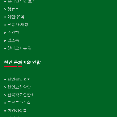
온라인지면 보기
핫뉴스
이민·유학
부동산·재정
주간한국
업소록
찾아오시는 길
한인 문화예술 연합
한인문인협회
한인교향악단
한국학교연합회
토론토한인회
한인여성회