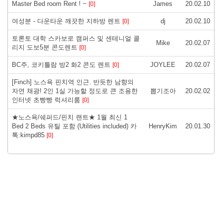
Master Bed room Rent ! ~
James
20.02.10
[0]
여성분 - 다운타운 깨끗한 지하방 렌트
dj
20.02.10
[0]
토론토 대학 스카보로 캠퍼스 및 센테니얼 콜
Mike
20.02.07
리지 도보5분 콘도렌트
[0]
BC주, 코키틀람 방2 화2 콘도 렌트
JOYLEE
20.02.07
[0]
[Finch] 노스욕 핀치역 인근. 반듯한 남향의
자연 채광! 2인 1실 가능할 정도로 큰 조용한
뽑기조아
20.02.02
인터넷 초빵빵 럭셔리룸
[0]
★노스욕/쉐퍼드/핀치 랜트★ 1월 최신 1
Bed 2 Beds 유틸 포함 (Utilities included) 카
HenryKim
20.01.30
톡:kimpd85
[0]