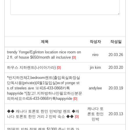
제목
작성자
작성일
trendy Yonge/Eglinton location nice room on
niro
20.03.26
2 fl. of house $650/month all inclusive
[0]
하우스 지하렌트(나이아가라)
jin kim
20.03.20
[0]
*반지하전체2,bedroom렌트(출입욕실화장실
단독사용(private)(4월1일입실)w.of yonge st
s.of steeles ave ☏416-433-0868카톡
andylee
20.03.19
happyride *(참고!.지하방하나만필요하신분문
의하세요☏416-433-0868카톡happyride
[0]
캐나다 토
◆◆ 캐나다 토론토 한인 민박/방 렌트 ◆캐
론토 한인
20.03.13
나다 토론토 한인 거리 J 민박 숙소 ◆◆
[0]
민박
영/핀치 지하 전체 렌트 $1300 즉시 입주 가