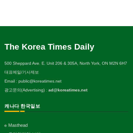
The Korea Times Daily
500 Sheppard Ave. E. Unit 206 & 305A, North York, ON M2N 6H7
대표메일/기사제보
Email : public@koreatimes.net
광고문의(Advertising) :
ad@koreatimes.net
캐나다 한국일보
Masthead