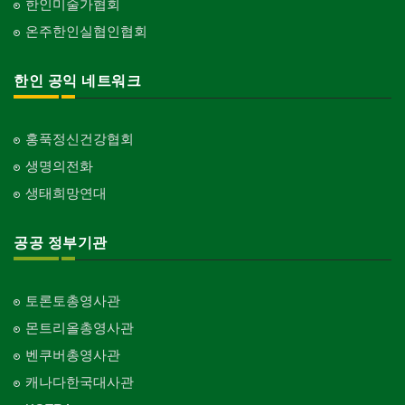
한인미술가협회
온주한인실협인협회
한인 공익 네트워크
홍푹정신건강협회
생명의전화
생태희망연대
공공 정부기관
토론토총영사관
몬트리올총영사관
벤쿠버총영사관
캐나다한국대사관