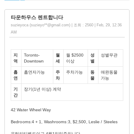
타운하우스 렌트합니다
suzieyoca (suzieyo**@gmail.com) | 조회 : 2560 | Feb, 29, 12:36
AM
지
Toronto-
월
월 $2500
성
성별무관
역
Downtown
세
이상
별
흡
흡연자가능
주
주차가능
동
애완동물
연
차
물
가능
기
장기(1년 이상) 계약
간
42 Water Wheel Way
Bedrooms:4 + 1, Washrooms:3, $2,500, Leslie / Steeles
유틸리티별도이고,4월1일입주입니다