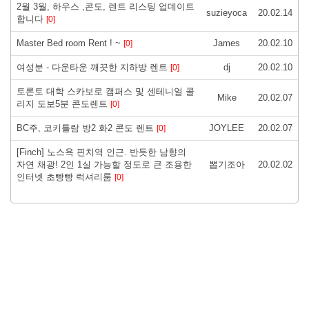
2월 3월, 하우스 ,콘도, 렌트 리스팅 업데이트
suzieyoca
20.02.14
합니다
[0]
Master Bed room Rent ! ~
James
20.02.10
[0]
여성분 - 다운타운 깨끗한 지하방 렌트
dj
20.02.10
[0]
토론토 대학 스카보로 캠퍼스 및 센테니얼 콜
Mike
20.02.07
리지 도보5분 콘도렌트
[0]
BC주, 코키틀람 방2 화2 콘도 렌트
JOYLEE
20.02.07
[0]
[Finch] 노스욕 핀치역 인근. 반듯한 남향의
자연 채광! 2인 1실 가능할 정도로 큰 조용한
뽑기조아
20.02.02
인터넷 초빵빵 럭셔리룸
[0]