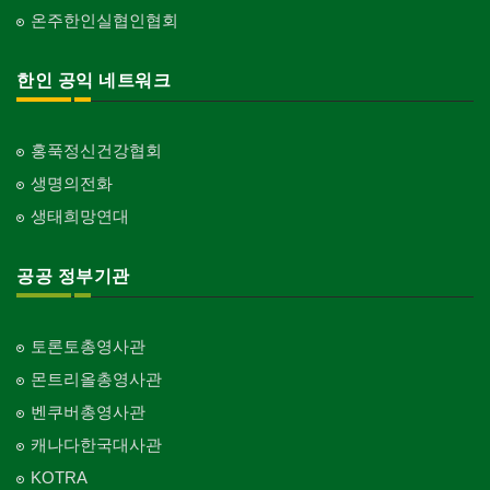
온주한인실협인협회
한인 공익 네트워크
홍푹정신건강협회
생명의전화
생태희망연대
공공 정부기관
토론토총영사관
몬트리올총영사관
벤쿠버총영사관
캐나다한국대사관
KOTRA