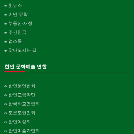
핫뉴스
이민·유학
부동산·재정
주간한국
업소록
찾아오시는 길
한인 문화예술 연합
한인문인협회
한인교향악단
한국학교연합회
토론토한인회
한인여성회
한인미술가협회