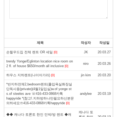
제목
작성자
작성일
손힐우드집 전체 렌트 OR 세일
JK
20.03.27
[0]
trendy Yonge/Eglinton location nice room on
niro
20.03.26
2 fl. of house $650/month all inclusive
[0]
하우스 지하렌트(나이아가라)
jin kim
20.03.20
[0]
*반지하전체2,bedroom렌트(출입욕실화장실
단독사용(private)(4월1일입실)w.of yonge st
s.of steeles ave ☏416-433-0868카톡
andylee
20.03.19
happyride *(참고!.지하방하나만필요하신분문
의하세요☏416-433-0868카톡happyride
[0]
캐나다 토
◆◆ 캐나다 토론토 한인 민박/방 렌트 ◆캐
론토 한인
20.03.13