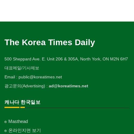
The Korea Times Daily
500 Sheppard Ave. E. Unit 206 & 305A, North York, ON M2N 6H7
대표메일/기사제보
Email : public@koreatimes.net
광고문의(Advertising) :
ad@koreatimes.net
캐나다 한국일보
Masthead
온라인지면 보기