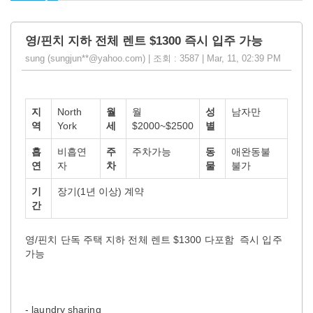
영/핀치 지하 전체 렌트 $1300 즉시 입주 가능
sung (sungjun**@yahoo.com) | 조회 : 3587 | Mar, 11, 02:39 PM
지
North
월
월
성
남자만
역
York
세
$2000~$2500
별
흡
비흡연
주
주차가능
동
애완동불
연
자
차
물
불가
기
장기(1년 이상) 계약
간
영/핀치 단독 주택 지하 전체 렌트 $1300 다포함 즉시 입주
가능
- laundry sharing