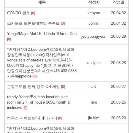
제목
작성자
작성일
CONDO 렌트
kenyoo
20.04.02
[0]
스카보로 토론토대학앞 룸렌트
JohnH
20.04.02
[0]
Yonge/Major MaC.E. Condo 1Rm or Den
jeptyoungyoon
20.03.29
[0]
*반지하전체2,bedroom렌트(출입욕실화
장실단독사용(private)(즉시입주)w.of
yonge st s.of steeles ave ☏416-433-
andylee
20.03.28
0868카톡happyride *(참고!.지하방하나
만필요하신분문의하세요☏416-433-0868
카톡happyride
[0]
손힐우드집 전체 렌트 OR 세일
JK
20.03.27
[0]
trendy Yonge/Eglinton location nice
room on 2 fl. of house $650/month all
niro
20.03.26
inclusive
[0]
하우스 지하렌트(나이아가라)
jin kim
20.03.20
[0]
*반지하전체2,bedroom렌트(출입욕실화