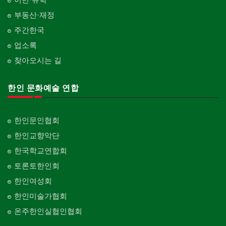
부동산·재정
주간한국
업소록
찾아오시는 길
한인 문화예술 연합
한인문인협회
한인교향악단
한국학교연합회
토론토한인회
한인여성회
한인미술가협회
온주한인실협인협회