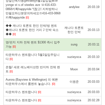
장실단독사용(private)(4월1일입실)w.of
yonge st s.of steeles ave ☏416-433-
andylee
20.03.19
0868카톡happyride *(참고!.지하방하나
만필요하신분문의하세요☏416-433-0868
카톡happyride
[0]
◆◆ 캐나다 토론토 한인 민박/방 렌트
캐나다 토론토
◆캐나다 토론토 한인 거리 J 민박 숙소
20.03.13
한인 민박
◆◆
[0]
영/핀치 지하 전체 렌트 $1300 즉시 입주
sung
20.03.11
가능
[0]
타운하우스 렌트합니다 5월1일입주입니
suzieyoca
20.03.10
다
[0]
쏜힐/ 새로 레노베이션한 반지하 전체 렌
Moon
20.03.04
트
[0]
Aurora (Bayview & Wellington) 의 예쁜
이원준
20.03.03
타운하우스에서 룸렌트 놓습니다.
[0]
타운하우스 렌트합니다
suzieyoca
20.03.03
[0]
타운하우스 렌트합니다
suzieyoca
20.02.28
[0]