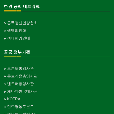
한인 공익 네트워크
홍푹정신건강협회
생명의전화
생태희망연대
공공 정부기관
토론토총영사관
몬트리올총영사관
벤쿠버총영사관
캐나다한국대사관
KOTRA
민주평통토론토