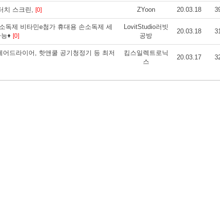
 터치 스크린,
ZYoon
20.03.18
3
[0]
소독제 비타민e첨가 휴대용 손소독제 세
LovitStudio러빗
20.03.18
3
가능♦
공방
[0]
닉 헤어드라이어, 핫앤쿨 공기청정기 등 최저
킴스일렉트로닉
20.03.17
3
스