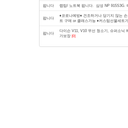
팝니다
랩탑/ 노트북 팝니다. 삼성 NP 915S3G.
♦코로나예방♦ 건조하거나 당기지 않는 손
팝니다
트 구매 or 클래스가능 ♦커스텀선물세트
다이슨 V11, V10 무선 청소기, 슈퍼소
팝니다
가보장
[0]