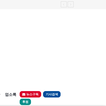
가능성 제기"
판
업소록
뉴스구독
기사검색
후원