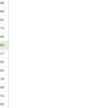
588
808
661
774
646
062
517
205
420
136
649
743
826