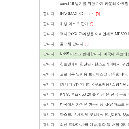
covid 19 방지를 위한 가게 카운터 아크
팝니다
INNOMAX 3D mask.
[0]
팝니다
위생 마스크 판매
[0]
팝니다
잭시오(XXIO)여성용 아이언세트 MP600 L(
팝니다
골프채 팝니다
[0]
팝니다
KN95 마스크 판매합니다. 미국내 무료
팝니다
천호엔케어 천진단 - 헬스코리아에서 구
팝니다
코로나용 일회용 보건마스크 강추합니다
팝니다
[캐나다 영양제 ]한국무료배송+쇼핑지원금
팝니다
KN 95 Mask $3 20 불 이상 은 전국 무
팝니다
한국에서 가져온 한국정품 KF94마스크
팝니다
마스크, 손세정제 구입하세요.(토요일 Ope
팝니다
최신 드라마,사극,예능,영화 등 배달 합니