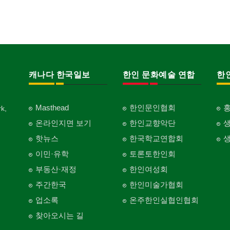
캐나다 한국일보
한인 문화예술 연합
한
Masthead
한인문인협회
k,
온라인지면 보기
한인교향악단
핫뉴스
한국학교연합회
이민·유학
토론토한인회
부동산·재정
한인여성회
주간한국
한인미술가협회
업소록
온주한인실협인협회
찾아오시는 길