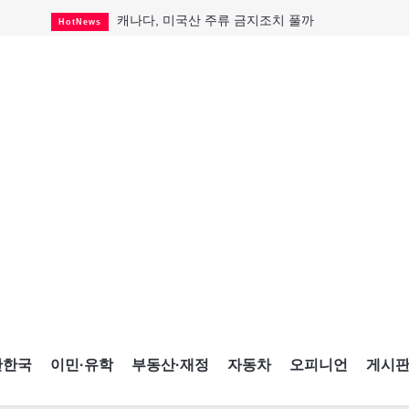
캐나다, 미국산 주류 금지조치 풀까
HotNews
"과도한 재산세 인상 억제"
HotNews
답 안 보이는 이란 전쟁
International
국세청 등 해킹 피해자 보상 청구 시작
HotNews
"美 정보기관, 독일 공항 폭발드론 러시아 소유 
International
성 접대하고, 유흥 주점서 공금 쓰고
HotNews
폭염에 다뉴브강 수위 낮아지자
International
구글과 메타가 발길 돌린 이유
Opinion
CNE에 한국의 맛과 멋 스며든다
HotNews
간한국
이민·유학
부동산·재정
자동차
오피니언
게시