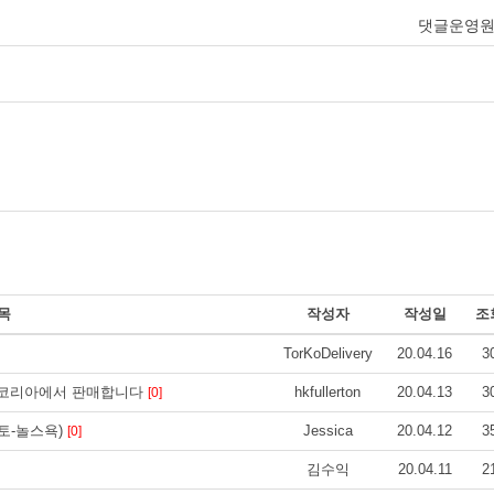
댓글운영
목
작성자
작성일
조
TorKoDelivery
20.04.16
3
헬스코리아에서 판매합니다
hkfullerton
20.04.13
3
[0]
토-놀스욕)
Jessica
20.04.12
3
[0]
김수익
20.04.11
2