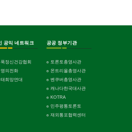
인 공익 네트워크
공공 정부기관
홍푹정신건강협회
토론토총영사관
생명의전화
몬트리올총영사관
생태희망연대
벤쿠버총영사관
캐나다한국대사관
KOTRA
민주평통토론토
재외통포협력센터