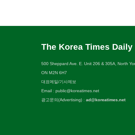
The Korea Times Daily
500 Sheppard Ave. E. Unit 206 & 305A, North Yor
ON M2N 6H7
대표메일/기사제보
Email : public@koreatimes.net
광고문의(Advertising) :
ad@koreatimes.net