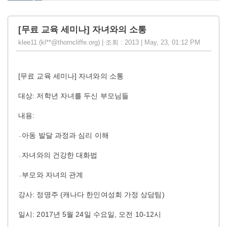
[무료 교육 세미나] 자녀와의 소통
klee11 (kl**@thorncliffe.org) | 조회 : 2013 | May, 23, 01:12 PM
[무료 교육 세미나] 자녀와의 소통
대상
:
저학년 자녀를 두신 부모님들
내용
:
-
아동 발달 과정과 심리 이해
-
-
자녀와의 건강한 대화법
-
-
부모와 자녀의 관계
-
강사
:
정명주
(
캐나다 한인여성회 가정 상담팀
)
일시
: 2017
년
5
월
24
일 수요일
,
오전
10-12
시