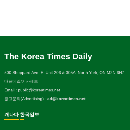
The Korea Times Daily
500 Sheppard Ave. E. Unit 206 & 305A, North York, ON M2N 6H7
대표메일/기사제보
Email : public@koreatimes.net
광고문의(Advertising) :
ad@koreatimes.net
캐나다 한국일보