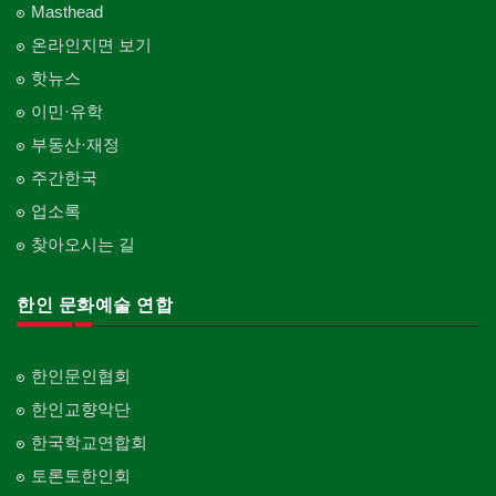
Masthead
온라인지면 보기
핫뉴스
이민·유학
부동산·재정
주간한국
업소록
찾아오시는 길
한인 문화예술 연합
한인문인협회
한인교향악단
한국학교연합회
토론토한인회