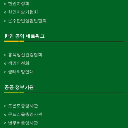
한인여성회
한인미술가협회
온주한인실협인협회
한인 공익 네트워크
홍푹정신건강협회
생명의전화
생태희망연대
공공 정부기관
토론토총영사관
몬트리올총영사관
벤쿠버총영사관