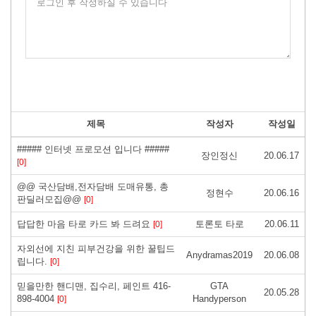
로그인 후 작성하실 수 있습니다
제목
작성자
작성일
##### 인터넷 프로모션 입니다 #####
장인정신
20.06.17
[0]
@@ 국산담배,전자담배 도매유통, 총
정현수
20.06.16
판딜러모집@@
[0]
답답한 마음 타로 카드 봐 드려요
토론토 타로
20.06.11
[0]
자외선에 지친 피부건강을 위한 꿀팁드
Anydramas2019
20.06.08
립니다.
[0]
믿을만한 핸디맨, 집수리, 페인트 416-
GTA
20.05.28
898-4004
Handyperson
[0]