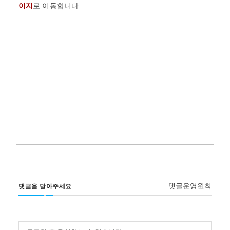
이지
로 이동합니다
#캐나다동영상업소록 #캐나다동영상광고 #토론토동영상업소록 #토론토동영상광
고 #캐나다한국일보업소록 #캐나다업소록 #토론토업소록 #캐나다한인업체홍보 #
토론토한인업체홍보 #토론토광고 #캐나다광고 #캐나다행사광고 #토론토행사광고
#캐나다단체광고 #토론토단체광고 #토론토업소광고 #캐나다업소광고 #캐나다한
인업소광고 #토론토한인업체광고
댓글운영원칙
댓글을 달아주세요