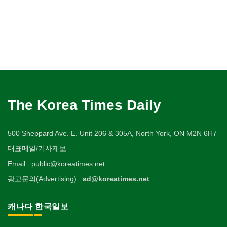
The Korea Times Daily
500 Sheppard Ave. E. Unit 206 & 305A, North York, ON M2N 6H7
대표메일/기사제보
Email : public@koreatimes.net
광고문의(Advertising) :
ad@koreatimes.net
캐나다 한국일보