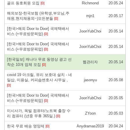
골프 동호회원 모집
Richmond
20.05.24
[0]
해외보장-한국보험 (유학생,부모님,주
mjn1
20.05.17
재원,현지채용외~)모든분들
[0]
[한국>해외 Door to Door] 국제택배서
JoonYubChoi
20.05.14
비스 (+무료방문픽업)
[0]
[한국>해외 Door to Door] 국제택배서
JoonYubChoi
20.05.14
비스 (+무료방문픽업)
[0]
[한국일보] 캐나다 무료 동영상 광고 선
웹관리자
20.05.14
착순 10개 업체 모집
[0]
covid 19 아크릴, 유리 보호대 설치 - 네
일삽, 미용실, 커피숍변호사 사무실 ,
jasonyu
20.05.08
[0]
[한국>해외 Door to Door] 국제택배서
JoonYubChoi
20.05.05
비스 (+무료방문픽업)
[0]
미시사가, 옥빌 컴퓨터/노트북 출장 수
ZYoon
20.05.03
리 컴퓨터 (년중 무휴 365일.)
[0]
한국 무료 배송 영양제
Anydramas2019
20.04.24
[0]