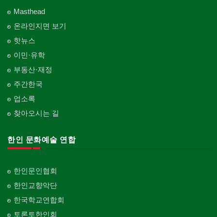
Masthead
온라인지면 보기
핫뉴스
이민·유학
부동산·재정
주간한국
업소록
찾아오시는 길
한인 문화예술 연합
한인문인협회
한인교향악단
한국학교연합회
토론토한인회